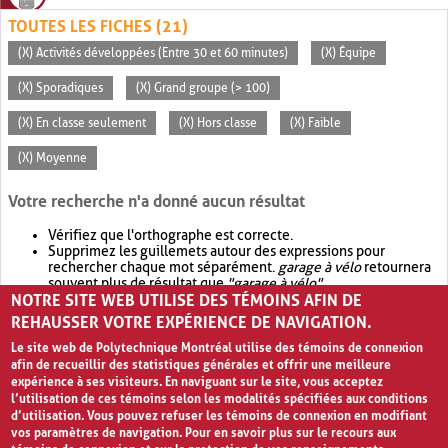
TOUTES LES FICHES (21)
(X) Activités développées (Entre 30 et 60 minutes)
(X) Équipe
(X) Sporadiques
(X) Grand groupe (> 100)
(X) En classe seulement
(X) Hors classe
(X) Faible
(X) Moyenne
Votre recherche n'a donné aucun résultat
Vérifiez que l'orthographe est correcte.
Supprimez les guillemets autour des expressions pour
rechercher chaque mot séparément.
garage à vélo
retournera
souvent plus de résultat que
"garage à vélo"
.
NOTRE SITE WEB UTILISE DES TÉMOINS AFIN DE
Envisagez d'élargir votre recherche avec
OR
.
garage OR vélo
retournera souvent plus de résultat que
garage à vélo
.
REHAUSSER VOTRE EXPÉRIENCE DE NAVIGATION.
Le site web de Polytechnique Montréal utilise des témoins de connexion
afin de recueillir des statistiques générales et offrir une meilleure
expérience à ses visiteurs. En naviguant sur le site, vous acceptez
l’utilisation de ces témoins selon les modalités spécifiées aux conditions
d’utilisation. Vous pouvez refuser les témoins de connexion en modifiant
vos paramètres de navigation. Pour en savoir plus sur le recours aux