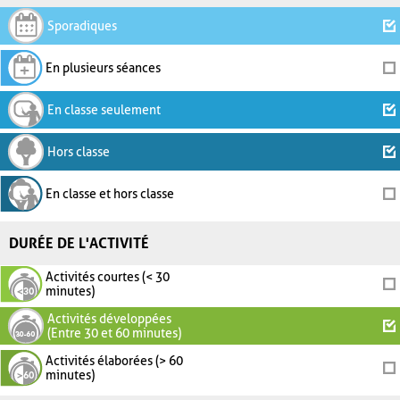
Sporadiques
En plusieurs séances
En classe seulement
Hors classe
En classe et hors classe
DURÉE DE L'ACTIVITÉ
Activités courtes (< 30
minutes)
Activités développées
(Entre 30 et 60 minutes)
Activités élaborées (> 60
minutes)