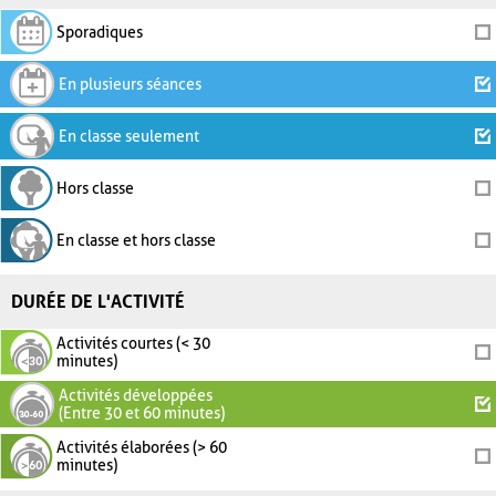
Sporadiques
En plusieurs séances
En classe seulement
Hors classe
En classe et hors classe
DURÉE DE L'ACTIVITÉ
Activités courtes (< 30
minutes)
Activités développées
(Entre 30 et 60 minutes)
Activités élaborées (> 60
minutes)