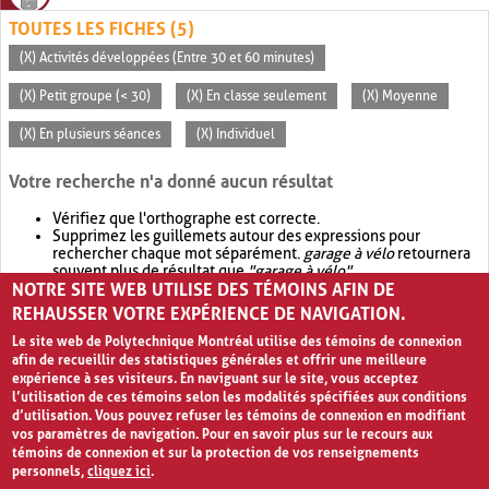
TOUTES LES FICHES (5)
(X) Activités développées (Entre 30 et 60 minutes)
(X) Petit groupe (< 30)
(X) En classe seulement
(X) Moyenne
(X) En plusieurs séances
(X) Individuel
Votre recherche n'a donné aucun résultat
Vérifiez que l'orthographe est correcte.
Supprimez les guillemets autour des expressions pour
rechercher chaque mot séparément.
garage à vélo
retournera
souvent plus de résultat que
"garage à vélo"
.
NOTRE SITE WEB UTILISE DES TÉMOINS AFIN DE
Envisagez d'élargir votre recherche avec
OR
.
garage OR vélo
retournera souvent plus de résultat que
garage à vélo
.
REHAUSSER VOTRE EXPÉRIENCE DE NAVIGATION.
Le site web de Polytechnique Montréal utilise des témoins de connexion
afin de recueillir des statistiques générales et offrir une meilleure
expérience à ses visiteurs. En naviguant sur le site, vous acceptez
l’utilisation de ces témoins selon les modalités spécifiées aux conditions
d’utilisation. Vous pouvez refuser les témoins de connexion en modifiant
vos paramètres de navigation. Pour en savoir plus sur le recours aux
témoins de connexion et sur la protection de vos renseignements
personnels,
cliquez ici
.
Avis de confidentialité et conditions d’utilisation