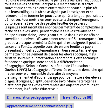
rapidité d'exécution d'une tâche par les élèves. En effet, puisque
tous les élèves ne travaillent pas à la même vitesse, il arrive
souvent que certains d'entre eux terminent beaucoup plus tôt
que leurs collègues la tâche assignée par l'enseignant et se
retrouvent à se tourner les pouces, ce qui, à la longue, pourrait les
démotiver. Pour mettre en œuvre cette technique, l'enseignant
doit préparer à l'avance des petites feuilles de papier sur
lesquelles sont inscrits des énoncés permettant de complexifier la
tâche des élèves. Ainsi, pendant que les élèves travaillent en
équipe sur une tâche, l'enseignant circule dans la classe afin de
surveiller leur niveau d'avancement respectif. S'il remarque qu'un
groupe a presque terminé la tâche qui lui est assignée, il peut leur
lancer une
Bombe
, laquelle consiste en une feuille de papier
présentant un défi supplémentaire en lien avec la tâche et qui
permettra non seulement de garder les élèves occupés, mais
aussi de soutenir leur motivation à apprendre. Cette technique
fait donc en quelque sorte appel à la différenciation
pédagogique. Selon le Conseil supérieur de l'éducation du
Québec (1993), la pédagogie différenciée est « une démarche qui
met en œuvre un ensemble diversifié de moyens
d’enseignement et d’apprentissage pour permettre à des élèves
d’âges, d’origines, d’aptitudes et de savoir-faire hétérogènes
d’atteindre par des voies différentes des objectifs communs et,
ultimement, la réussite éducative. »
Différenciation pédagogique (3)
Travail d'équipe (8)
Approfondissement des connaissances (17)