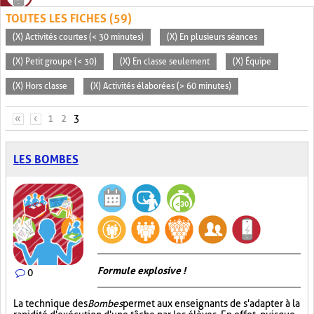
TOUTES LES FICHES (59)
(X) Activités courtes (< 30 minutes)
(X) En plusieurs séances
(X) Petit groupe (< 30)
(X) En classe seulement
(X) Équipe
(X) Hors classe
(X) Activités élaborées (> 60 minutes)
PAGES
«
‹
1
2
3
LES BOMBES
Formule explosive !
0
La technique des
Bombes
permet aux enseignants de s'adapter à la