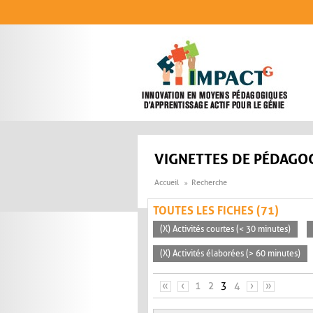
Aller au contenu principal
VIGNETTES DE PÉDAGOG
Accueil
Recherche
TOUTES LES FICHES (71)
(X) Activités courtes (< 30 minutes)
(X) Activités élaborées (> 60 minutes)
PAGES
«
‹
1
2
3
4
›
»