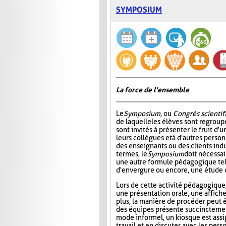
SYMPOSIUM
La force de l'ensemble
Le
Symposium
, ou
Congrès scientif
de laquelle les élèves sont regroup
sont invités à présenter le fruit d'u
leurs collègues et à d'autres pers
des enseignants ou des clients indu
termes, le
Symposium
doit nécessa
une autre formule pédagogique tel
d'envergure ou encore, une étude 
Lors de cette activité pédagogique,
une présentation orale, une affich
plus, la manière de procéder peut 
des équipes présente succinctement 
mode informel, un kiosque est assi
travail et en discuter avec les per