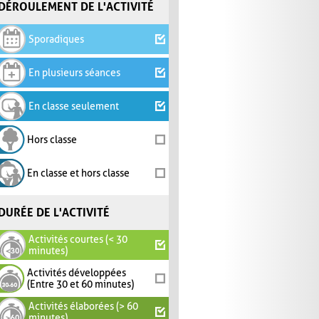
DÉROULEMENT DE L'ACTIVITÉ
Sporadiques
En plusieurs séances
En classe seulement
Hors classe
En classe et hors classe
DURÉE DE L'ACTIVITÉ
Activités courtes (< 30
minutes)
Activités développées
(Entre 30 et 60 minutes)
Activités élaborées (> 60
minutes)