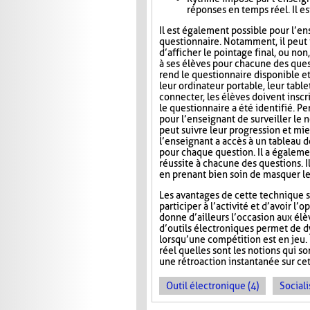
réponses en temps réel. Il es
Il est également possible pour l’en
questionnaire. Notamment, il peut i
d’afficher le pointage final, ou no
à ses élèves pour chacune des ques
rend le questionnaire disponible e
leur ordinateur portable, leur tab
connecter, les élèves doivent inscri
le questionnaire a été identifié. Pe
pour l’enseignant de surveiller le n
peut suivre leur progression et mie
l’enseignant a accès à un tableau 
pour chaque question. Il a égaleme
réussite à chacune des questions. I
en prenant bien soin de masquer le
Les avantages de cette technique s
participer à l’activité et d’avoir 
donne d’ailleurs l’occasion aux élèv
d’outils électroniques permet de dy
lorsqu’une compétition est en jeu. 
réel quelles sont les notions qui s
une rétroaction instantanée sur cet
Outil électronique (4)
Sociali