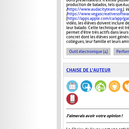
bons présentateurs. Il existe plusie
production de balados, tels que
Aud
(
https://www.audacityteam.org
), 
(
https://www.vegascreativesoftwa
(
https://apps.apple.com/ca/app/
vidéo, les élèves doivent inclure d
leur balado. Cette technique est tr
permet d'être très actifs dans leurs
concret dont les élèves sont généra
collègues, leur famille et leurs ami
Outil électronique (4)
Perfor
CHAISE DE L'AUTEUR
J'aimerais avoir votre opinion !