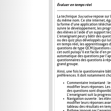
Évaluer en temps réel
La technique
Socrative
repose sur l
du même nom. Ce site internet, ég
la forme d’une application télécha
suivre le développement, les progr
des élèves à l’aide d’un support t
L’enseignant peut y bâtir des quest
ou des quiz plus développés qui lui
en temps réel, les apprentissages d
questions de type QCM (questions à
cet outil puisqu’il est facile d’en
automatique des questions par l’app
questionnaires des questions à répo
grand groupe.
Ainsi, une fois le questionnaire bât
préférences. Il doit notamment choi
Commentaire instantané : le
modifier leurs réponses. Le
des questions sont disponibl
L’enseignant suit la progress
Navigation ouverte : les élè
modifier leurs réponses avan
tableau des résultats en tem
Rythme imposé par l’enseigna