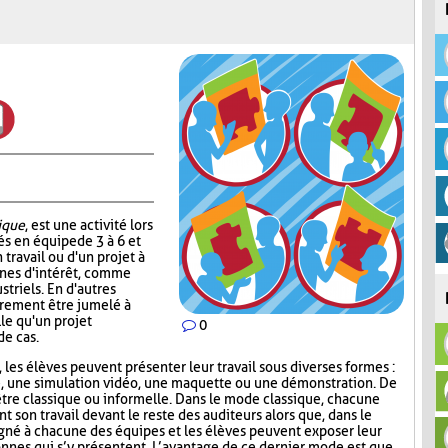
ique
, est une activité lors
és en équipe de 3 à 6 et
n travail ou d'un projet à
onnes d'intérêt, comme
striels. En d'autres
irement être jumelé à
le qu'un projet
0
de cas.
 les élèves peuvent présenter leur travail sous diverses formes :
e, une simulation vidéo, une maquette ou une démonstration. De
être classique ou informelle. Dans le mode classique, chacune
son travail devant le reste des auditeurs alors que, dans le
gné à chacune des équipes et les élèves peuvent exposer leur
sonnes qui s’y présentent. L’avantage de ce dernier mode est que