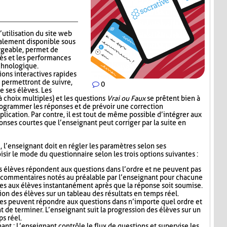
’utilisation du site web
alement disponible sous
rgeable, permet de
ès et les performances
echnologique.
ions interactives rapides
 permettront de suivre,
0
e ses élèves. Les
 choix multiples) et les questions
Vrai ou Faux
se prêtent bien à
 programmer les réponses et de prévoir une correction
lication. Par contre, il est tout de même possible d’intégrer aux
nses courtes que l’enseignant peut corriger par la suite en
i, l’enseignant doit en régler les paramètres selon ses
sir le mode du questionnaire selon les trois options suivantes :
s élèves répondent aux questions dans l’ordre et ne peuvent pas
s commentaires notés au préalable par l’enseignant pour chacune
es aux élèves instantanément après que la réponse soit soumise.
ion des élèves sur un tableau des résultats en temps réel.
ves peuvent répondre aux questions dans n’importe quel ordre et
t de terminer. L’enseignant suit la progression des élèves sur un
ps réel.
nt : L’enseignant contrôle le flux de questions et supervise les