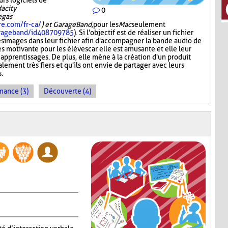
urs logiciels de
acity
0
Vegas
re.com/fr-ca/
) et GarageBand,
pour les
Mac
seulement
garageband/id408709785
). Si l'objectif est de réaliser un fichier
es images dans leur fichier afin d'accompagner la bande audio de
ès motivante pour les élèves car elle est amusante et elle leur
 apprentissages. De plus, elle mène à la création d'un produit
lement très fiers et qu'ils ont envie de partager avec leurs
s.
mance (3)
Découverte (4)