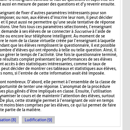
t aussi en mesure de passer des questions et d’y revenir ensuite.
seignant de fixer d’autres paramètres intéressants pour son
mposer, ou non, aux élèves d’inscrire leur nom, il peut décider
n, et il peut aussi ne permettre qu’une seule tentative de réponse
tions. Une fois tous ces paramètres sélectionnés, l’enseignant
t demande à ses élèves de se connecter à
Socrative
à l’aide de
lette ou encore leur téléphone intelligent. Au moment de se
re le nom de la classe virtuelle créée par l’enseignant à laquelle
ndant que les élèves remplissent le questionnaire, il est possible
ombre d’élèves qui ont répondu à telle ou telle question. Ainsi, il
ux gérer le temps de l’activité. Une fois le questionnaire terminé,
de résultats complet présentant les performances de ses élèves
nt accès à des statistiques intéressantes, comme le taux de
l peut décider de montrer ces tableaux et statistiques aux élèves,
s noms, si l’entrée de cette information avait été imposée.
ont nombreux. D’abord, elle permet à l’ensemble de la classe de
l’opportunité de tenter une réponse. L’anonymat de la procédure
es plus gênés d’être impliqués en classe. Ensuite, l’utilisation
namiser le cours et de maintenir l’attention des élèves, surtout
De plus, cette stratégie permet à l’enseignant de voir en temps
ont moins bien comprises par les élèves, ce qui lui permet de faire
te partie de la matière.
sation (8)
Ludification (9)