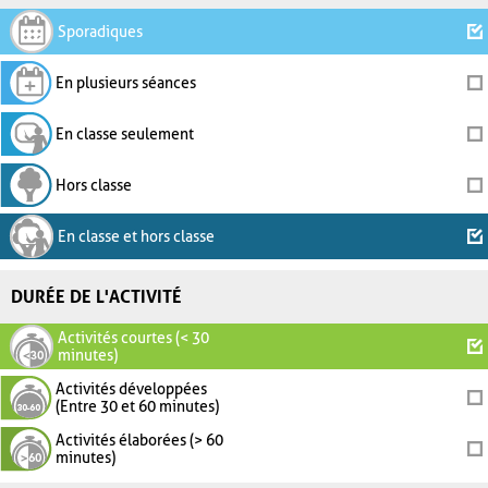
Sporadiques
En plusieurs séances
En classe seulement
Hors classe
En classe et hors classe
DURÉE DE L'ACTIVITÉ
Activités courtes (< 30
minutes)
Activités développées
(Entre 30 et 60 minutes)
Activités élaborées (> 60
minutes)