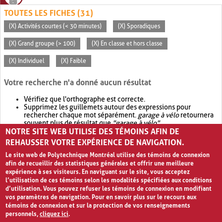
TOUTES LES FICHES (31)
(X) Activités courtes (< 30 minutes)
(X) Sporadiques
(X) Grand groupe (> 100)
(X) En classe et hors classe
(X) Individuel
(X) Faible
Votre recherche n'a donné aucun résultat
Vérifiez que l'orthographe est correcte.
Supprimez les guillemets autour des expressions pour
rechercher chaque mot séparément.
garage à vélo
retournera
souvent plus de résultat que
"garage à vélo"
.
NOTRE SITE WEB UTILISE DES TÉMOINS AFIN DE
Envisagez d'élargir votre recherche avec
OR
.
garage OR vélo
retournera souvent plus de résultat que
garage à vélo
.
REHAUSSER VOTRE EXPÉRIENCE DE NAVIGATION.
Le site web de Polytechnique Montréal utilise des témoins de connexion
afin de recueillir des statistiques générales et offrir une meilleure
expérience à ses visiteurs. En naviguant sur le site, vous acceptez
l’utilisation de ces témoins selon les modalités spécifiées aux conditions
d’utilisation. Vous pouvez refuser les témoins de connexion en modifiant
vos paramètres de navigation. Pour en savoir plus sur le recours aux
témoins de connexion et sur la protection de vos renseignements
personnels,
cliquez ici
.
Avis de confidentialité et conditions d’utilisation