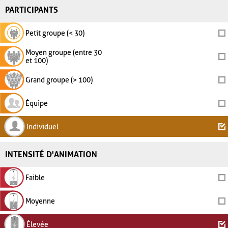
PARTICIPANTS
Petit groupe (< 30)
Moyen groupe (entre 30
et 100)
Grand groupe (> 100)
Équipe
Individuel
INTENSITÉ D'ANIMATION
Faible
Moyenne
Élevée