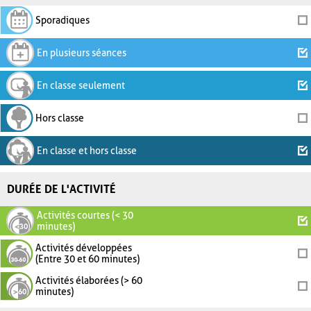
Sporadiques
En plusieurs séances
En classe seulement
Hors classe
En classe et hors classe
DURÉE DE L'ACTIVITÉ
Activités courtes (< 30
minutes)
Activités développées
(Entre 30 et 60 minutes)
Activités élaborées (> 60
minutes)