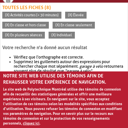
TOUTES LES FICHES (8)
(X) Activités courtes (< 30 minutes)
(X) Élevée
(X) En classe et hors classe
(X) En classe seulement
(X) En plusieurs séances
(X) Individuel
Votre recherche n'a donné aucun résultat
Vérifiez que l'orthographe est correcte.
Supprimez les guillemets autour des expressions pour
rechercher chaque mot séparément.
garage à vélo
retournera
souvent plus de résultat que
"garage à vélo"
.
NOTRE SITE WEB UTILISE DES TÉMOINS AFIN DE
Envisagez d'élargir votre recherche avec
OR
.
garage OR vélo
retournera souvent plus de résultat que
garage à vélo
.
REHAUSSER VOTRE EXPÉRIENCE DE NAVIGATION.
Le site web de Polytechnique Montréal utilise des témoins de connexion
afin de recueillir des statistiques générales et offrir une meilleure
expérience à ses visiteurs. En naviguant sur le site, vous acceptez
l’utilisation de ces témoins selon les modalités spécifiées aux conditions
d’utilisation. Vous pouvez refuser les témoins de connexion en modifiant
vos paramètres de navigation. Pour en savoir plus sur le recours aux
témoins de connexion et sur la protection de vos renseignements
personnels,
cliquez ici
.
Avis de confidentialité et conditions d’utilisation