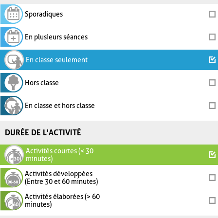
Sporadiques
En plusieurs séances
En classe seulement
Hors classe
En classe et hors classe
DURÉE DE L'ACTIVITÉ
Activités courtes (< 30
minutes)
Activités développées
(Entre 30 et 60 minutes)
Activités élaborées (> 60
minutes)