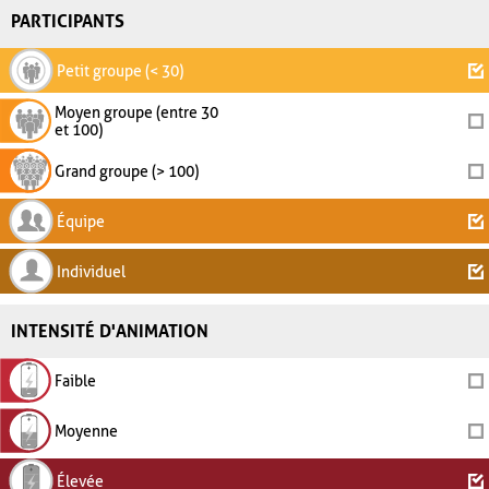
PARTICIPANTS
Petit groupe (< 30)
Moyen groupe (entre 30
et 100)
Grand groupe (> 100)
Équipe
Individuel
INTENSITÉ D'ANIMATION
Faible
Moyenne
Élevée