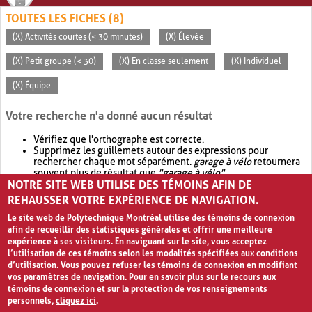
TOUTES LES FICHES (8)
(X) Activités courtes (< 30 minutes)
(X) Élevée
(X) Petit groupe (< 30)
(X) En classe seulement
(X) Individuel
(X) Équipe
Votre recherche n'a donné aucun résultat
Vérifiez que l'orthographe est correcte.
Supprimez les guillemets autour des expressions pour
rechercher chaque mot séparément.
garage à vélo
retournera
souvent plus de résultat que
"garage à vélo"
.
NOTRE SITE WEB UTILISE DES TÉMOINS AFIN DE
Envisagez d'élargir votre recherche avec
OR
.
garage OR vélo
retournera souvent plus de résultat que
garage à vélo
.
REHAUSSER VOTRE EXPÉRIENCE DE NAVIGATION.
Le site web de Polytechnique Montréal utilise des témoins de connexion
afin de recueillir des statistiques générales et offrir une meilleure
expérience à ses visiteurs. En naviguant sur le site, vous acceptez
l’utilisation de ces témoins selon les modalités spécifiées aux conditions
d’utilisation. Vous pouvez refuser les témoins de connexion en modifiant
vos paramètres de navigation. Pour en savoir plus sur le recours aux
témoins de connexion et sur la protection de vos renseignements
personnels,
cliquez ici
.
Avis de confidentialité et conditions d’utilisation