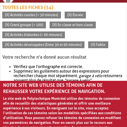
TOUTES LES FICHES (34)
(X) Activités courtes (< 30 minutes)
(X) Élevée
(X) Grand groupe (> 100)
(X) En classe et hors classe
(X) Activités élaborées (> 60 minutes)
(X) Activités développées (Entre 30 et 60 minutes)
(X) Faible
Votre recherche n'a donné aucun résultat
Vérifiez que l'orthographe est correcte.
Supprimez les guillemets autour des expressions pour
rechercher chaque mot séparément.
garage à vélo
retournera
souvent plus de résultat que
"garage à vélo"
.
NOTRE SITE WEB UTILISE DES TÉMOINS AFIN DE
Envisagez d'élargir votre recherche avec
OR
.
garage OR vélo
retournera souvent plus de résultat que
garage à vélo
.
REHAUSSER VOTRE EXPÉRIENCE DE NAVIGATION.
Le site web de Polytechnique Montréal utilise des témoins de connexion
afin de recueillir des statistiques générales et offrir une meilleure
expérience à ses visiteurs. En naviguant sur le site, vous acceptez
l’utilisation de ces témoins selon les modalités spécifiées aux conditions
d’utilisation. Vous pouvez refuser les témoins de connexion en modifiant
vos paramètres de navigation. Pour en savoir plus sur le recours aux