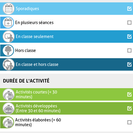
Sporadiques
En plusieurs séances
En classe seulement
Hors classe
En classe et hors classe
DURÉE DE L'ACTIVITÉ
Activités courtes (< 30
minutes)
Activités développées
(Entre 30 et 60 minutes)
Activités élaborées (> 60
minutes)