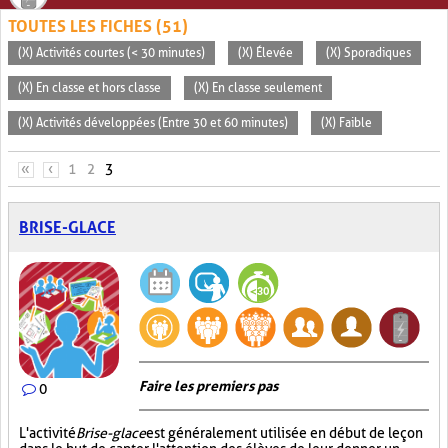
TOUTES LES FICHES (51)
(X) Activités courtes (< 30 minutes)
(X) Élevée
(X) Sporadiques
(X) En classe et hors classe
(X) En classe seulement
(X) Activités développées (Entre 30 et 60 minutes)
(X) Faible
PAGES
«
‹
1
2
3
BRISE-GLACE
Faire les premiers pas
0
L'activité
Brise-glace
est généralement utilisée en début de leçon