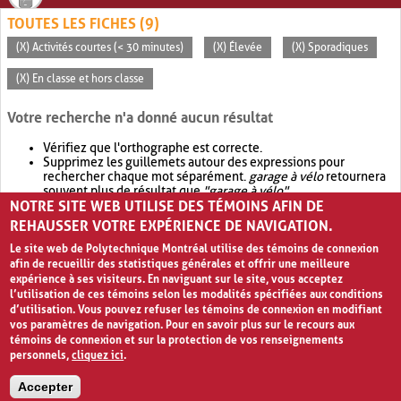
TOUTES LES FICHES (9)
(X) Activités courtes (< 30 minutes)
(X) Élevée
(X) Sporadiques
(X) En classe et hors classe
Votre recherche n'a donné aucun résultat
Vérifiez que l'orthographe est correcte.
Supprimez les guillemets autour des expressions pour
rechercher chaque mot séparément.
garage à vélo
retournera
souvent plus de résultat que
"garage à vélo"
.
NOTRE SITE WEB UTILISE DES TÉMOINS AFIN DE
Envisagez d'élargir votre recherche avec
OR
.
garage OR vélo
retournera souvent plus de résultat que
garage à vélo
.
REHAUSSER VOTRE EXPÉRIENCE DE NAVIGATION.
Le site web de Polytechnique Montréal utilise des témoins de connexion
afin de recueillir des statistiques générales et offrir une meilleure
expérience à ses visiteurs. En naviguant sur le site, vous acceptez
l’utilisation de ces témoins selon les modalités spécifiées aux conditions
d’utilisation. Vous pouvez refuser les témoins de connexion en modifiant
vos paramètres de navigation. Pour en savoir plus sur le recours aux
témoins de connexion et sur la protection de vos renseignements
personnels,
cliquez ici
.
Avis de confidentialité et conditions d’utilisation
Accepter