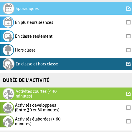
Sporadiques
En plusieurs séances
En classe seulement
Hors classe
En classe et hors classe
DURÉE DE L'ACTIVITÉ
Activités courtes (< 30
minutes)
Activités développées
(Entre 30 et 60 minutes)
Activités élaborées (> 60
minutes)