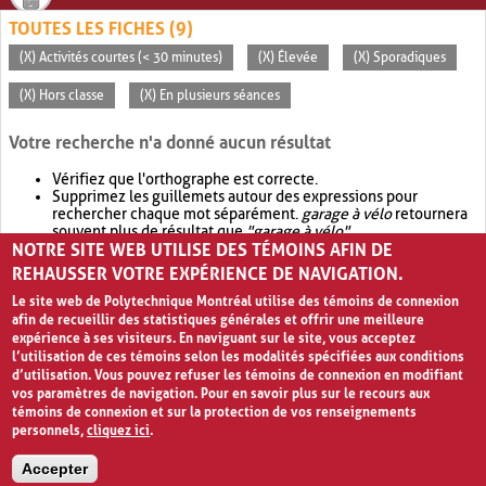
TOUTES LES FICHES (9)
(X) Activités courtes (< 30 minutes)
(X) Élevée
(X) Sporadiques
(X) Hors classe
(X) En plusieurs séances
Votre recherche n'a donné aucun résultat
Vérifiez que l'orthographe est correcte.
Supprimez les guillemets autour des expressions pour
rechercher chaque mot séparément.
garage à vélo
retournera
souvent plus de résultat que
"garage à vélo"
.
NOTRE SITE WEB UTILISE DES TÉMOINS AFIN DE
Envisagez d'élargir votre recherche avec
OR
.
garage OR vélo
retournera souvent plus de résultat que
garage à vélo
.
REHAUSSER VOTRE EXPÉRIENCE DE NAVIGATION.
Le site web de Polytechnique Montréal utilise des témoins de connexion
afin de recueillir des statistiques générales et offrir une meilleure
expérience à ses visiteurs. En naviguant sur le site, vous acceptez
l’utilisation de ces témoins selon les modalités spécifiées aux conditions
d’utilisation. Vous pouvez refuser les témoins de connexion en modifiant
vos paramètres de navigation. Pour en savoir plus sur le recours aux
témoins de connexion et sur la protection de vos renseignements
personnels,
cliquez ici
.
Avis de confidentialité et conditions d’utilisation
Accepter