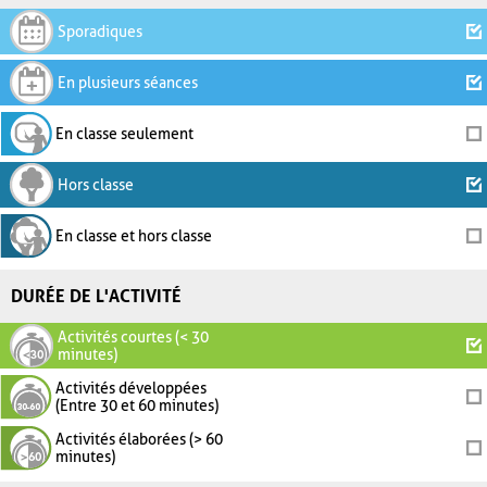
Sporadiques
En plusieurs séances
En classe seulement
Hors classe
En classe et hors classe
DURÉE DE L'ACTIVITÉ
Activités courtes (< 30
minutes)
Activités développées
(Entre 30 et 60 minutes)
Activités élaborées (> 60
minutes)