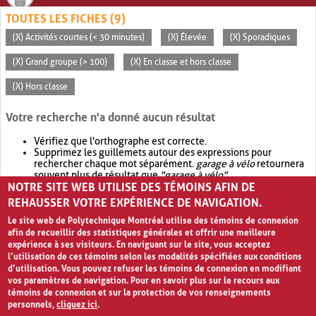
TOUTES LES FICHES (9)
(X) Activités courtes (< 30 minutes)
(X) Élevée
(X) Sporadiques
(X) Grand groupe (> 100)
(X) En classe et hors classe
(X) Hors classe
Votre recherche n'a donné aucun résultat
Vérifiez que l'orthographe est correcte.
Supprimez les guillemets autour des expressions pour
rechercher chaque mot séparément.
garage à vélo
retournera
souvent plus de résultat que
"garage à vélo"
.
NOTRE SITE WEB UTILISE DES TÉMOINS AFIN DE
Envisagez d'élargir votre recherche avec
OR
.
garage OR vélo
retournera souvent plus de résultat que
garage à vélo
.
REHAUSSER VOTRE EXPÉRIENCE DE NAVIGATION.
Le site web de Polytechnique Montréal utilise des témoins de connexion
afin de recueillir des statistiques générales et offrir une meilleure
expérience à ses visiteurs. En naviguant sur le site, vous acceptez
l’utilisation de ces témoins selon les modalités spécifiées aux conditions
d’utilisation. Vous pouvez refuser les témoins de connexion en modifiant
vos paramètres de navigation. Pour en savoir plus sur le recours aux
témoins de connexion et sur la protection de vos renseignements
personnels,
cliquez ici
.
Avis de confidentialité et conditions d’utilisation