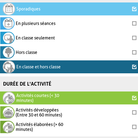
Sporadiques
En plusieurs séances
En classe seulement
Hors classe
En classe et hors classe
DURÉE DE L'ACTIVITÉ
Activités courtes (< 30
minutes)
Activités développées
(Entre 30 et 60 minutes)
Activités élaborées (> 60
minutes)