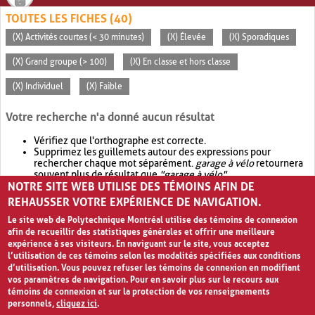
TOUTES LES FICHES (40)
(X) Activités courtes (< 30 minutes)
(X) Élevée
(X) Sporadiques
(X) Grand groupe (> 100)
(X) En classe et hors classe
(X) Individuel
(X) Faible
Votre recherche n'a donné aucun résultat
Vérifiez que l'orthographe est correcte.
Supprimez les guillemets autour des expressions pour
rechercher chaque mot séparément.
garage à vélo
retournera
souvent plus de résultat que
"garage à vélo"
.
NOTRE SITE WEB UTILISE DES TÉMOINS AFIN DE
Envisagez d'élargir votre recherche avec
OR
.
garage OR vélo
retournera souvent plus de résultat que
garage à vélo
.
REHAUSSER VOTRE EXPÉRIENCE DE NAVIGATION.
Le site web de Polytechnique Montréal utilise des témoins de connexion
afin de recueillir des statistiques générales et offrir une meilleure
expérience à ses visiteurs. En naviguant sur le site, vous acceptez
l’utilisation de ces témoins selon les modalités spécifiées aux conditions
d’utilisation. Vous pouvez refuser les témoins de connexion en modifiant
vos paramètres de navigation. Pour en savoir plus sur le recours aux
témoins de connexion et sur la protection de vos renseignements
personnels,
cliquez ici
.
Avis de confidentialité et conditions d’utilisation