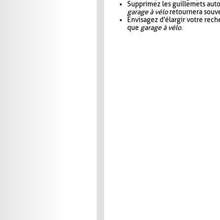
Supprimez les guillemets aut
garage à vélo
retournera souve
Envisagez d'élargir votre rec
que
garage à vélo
.