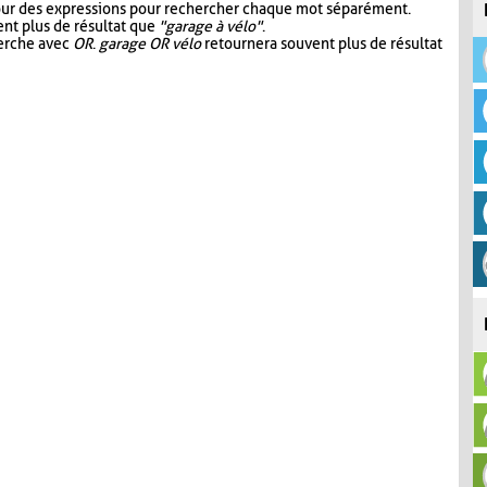
our des expressions pour rechercher chaque mot séparément.
nt plus de résultat que
"garage à vélo"
.
herche avec
OR
.
garage OR vélo
retournera souvent plus de résultat