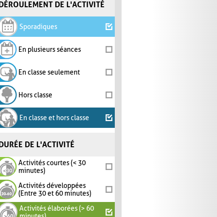
DÉROULEMENT DE L'ACTIVITÉ
Sporadiques
En plusieurs séances
En classe seulement
Hors classe
En classe et hors classe
DURÉE DE L'ACTIVITÉ
Activités courtes (< 30
minutes)
Activités développées
(Entre 30 et 60 minutes)
Activités élaborées (> 60
minutes)