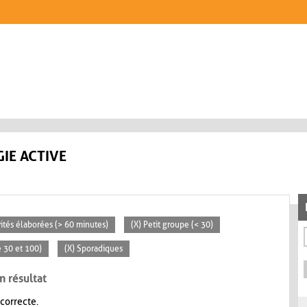
IE ACTIVE
vités élaborées (> 60 minutes)
(X) Petit groupe (< 30)
 30 et 100)
(X) Sporadiques
n résultat
 correcte.