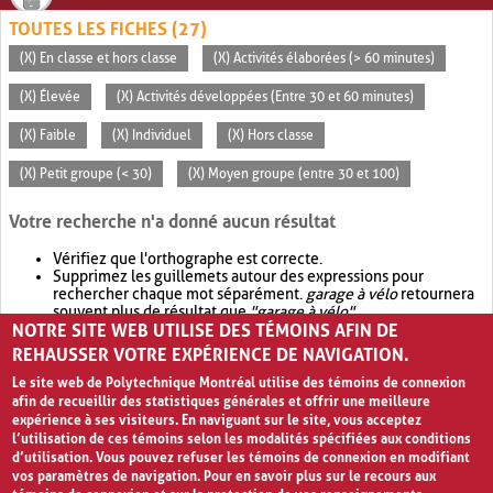
TOUTES LES FICHES (27)
(X) En classe et hors classe
(X) Activités élaborées (> 60 minutes)
(X) Élevée
(X) Activités développées (Entre 30 et 60 minutes)
(X) Faible
(X) Individuel
(X) Hors classe
(X) Petit groupe (< 30)
(X) Moyen groupe (entre 30 et 100)
Votre recherche n'a donné aucun résultat
Vérifiez que l'orthographe est correcte.
Supprimez les guillemets autour des expressions pour
rechercher chaque mot séparément.
garage à vélo
retournera
souvent plus de résultat que
"garage à vélo"
.
NOTRE SITE WEB UTILISE DES TÉMOINS AFIN DE
Envisagez d'élargir votre recherche avec
OR
.
garage OR vélo
retournera souvent plus de résultat que
garage à vélo
.
REHAUSSER VOTRE EXPÉRIENCE DE NAVIGATION.
Le site web de Polytechnique Montréal utilise des témoins de connexion
afin de recueillir des statistiques générales et offrir une meilleure
expérience à ses visiteurs. En naviguant sur le site, vous acceptez
l’utilisation de ces témoins selon les modalités spécifiées aux conditions
d’utilisation. Vous pouvez refuser les témoins de connexion en modifiant
vos paramètres de navigation. Pour en savoir plus sur le recours aux