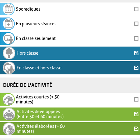
Sporadiques
En plusieurs séances
En classe seulement
Hors classe
En classe et hors classe
DURÉE DE L'ACTIVITÉ
Activités courtes (< 30
minutes)
Activités développées
(Entre 30 et 60 minutes)
Activités élaborées (> 60
minutes)