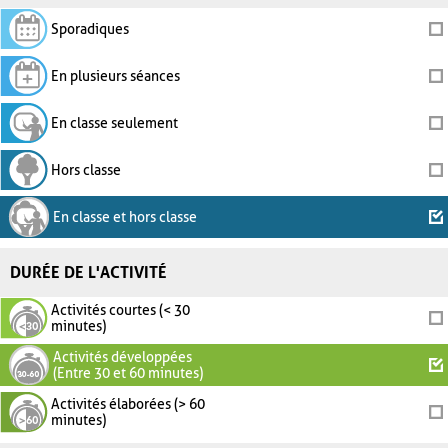
Sporadiques
En plusieurs séances
En classe seulement
Hors classe
En classe et hors classe
DURÉE DE L'ACTIVITÉ
Activités courtes (< 30
minutes)
Activités développées
(Entre 30 et 60 minutes)
Activités élaborées (> 60
minutes)