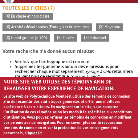
TOUTES LES FICHES (7)
(X) En classe et hors classe
(X) Activités développées (Entre 30 et 60 minutes)
(X) Moyenne
(X) Grand groupe (> 100)
(X) Élevée
(X) Individuel
Votre recherche n'a donné aucun résultat
Vérifiez que l'orthographe est correcte.
Supprimez les guillemets autour des expressions pour
rechercher chaque mot séparément.
garage à vélo
retournera
souvent plus de résultat que
"garage à vélo"
.
NOTRE SITE WEB UTILISE DES TÉMOINS AFIN DE
Envisagez d'élargir votre recherche avec
OR
.
garage OR vélo
retournera souvent plus de résultat que
garage à vélo
.
REHAUSSER VOTRE EXPÉRIENCE DE NAVIGATION.
Le site web de Polytechnique Montréal utilise des témoins de connexion
afin de recueillir des statistiques générales et offrir une meilleure
expérience à ses visiteurs. En naviguant sur le site, vous acceptez
l’utilisation de ces témoins selon les modalités spécifiées aux conditions
d’utilisation. Vous pouvez refuser les témoins de connexion en modifiant
vos paramètres de navigation. Pour en savoir plus sur le recours aux
témoins de connexion et sur la protection de vos renseignements
personnels,
cliquez ici
.
Avis de confidentialité et conditions d’utilisation