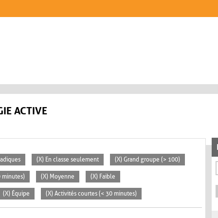
IE ACTIVE
radiques
(X) En classe seulement
(X) Grand groupe (> 100)
0 minutes)
(X) Moyenne
(X) Faible
(X) Équipe
(X) Activités courtes (< 30 minutes)