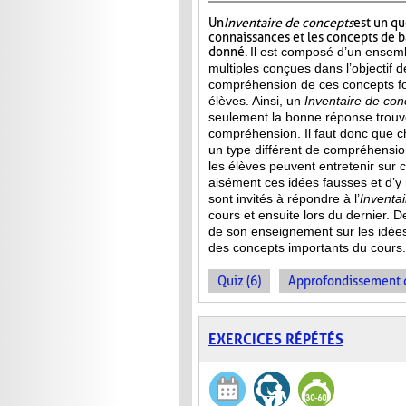
Un
Inventaire de concepts
est un qu
connaissances et les concepts de 
donné.
Il est composé d’un ensemb
multiples conçues dans l’objectif d
compréhension de ces concepts f
élèves. Ainsi,
un
Inventaire de con
seulement la bonne réponse trouvée
compréhension. Il faut donc que c
un type différent de compréhensio
les élèves peuvent entretenir sur 
aisément ces idées fausses et d’y
sont invités à répondre à l’
Inventa
cours et ensuite lors du dernier. 
de son enseignement sur les idée
des concepts importants du cours.
Quiz (6)
Approfondissement d
EXERCICES RÉPÉTÉS