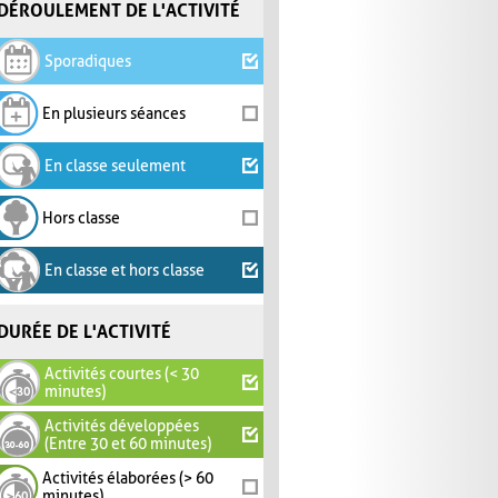
DÉROULEMENT DE L'ACTIVITÉ
Sporadiques
En plusieurs séances
En classe seulement
Hors classe
En classe et hors classe
DURÉE DE L'ACTIVITÉ
Activités courtes (< 30
minutes)
Activités développées
(Entre 30 et 60 minutes)
Activités élaborées (> 60
minutes)