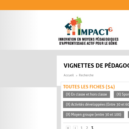
Aller au contenu principal
VIGNETTES DE PÉDAGOG
Accueil
Recherche
TOUTES LES FICHES (54)
(X) En classe et hors classe
(X) Spo
(X) Activités développées (Entre 30 et 6
(X) Moyen groupe (entre 30 et 100)
PAGES
«
‹
1
2
3