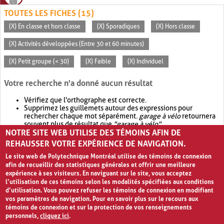
TOUTES LES FICHES (15)
(X) En classe et hors classe
(X) Sporadiques
(X) Hors classe
(X) Activités développées (Entre 30 et 60 minutes)
(X) Petit groupe (< 30)
(X) Faible
(X) Individuel
Votre recherche n'a donné aucun résultat
Vérifiez que l'orthographe est correcte.
Supprimez les guillemets autour des expressions pour
rechercher chaque mot séparément.
garage à vélo
retournera
souvent plus de résultat que
"garage à vélo"
.
NOTRE SITE WEB UTILISE DES TÉMOINS AFIN DE
Envisagez d'élargir votre recherche avec
OR
.
garage OR vélo
retournera souvent plus de résultat que
garage à vélo
.
REHAUSSER VOTRE EXPÉRIENCE DE NAVIGATION.
Le site web de Polytechnique Montréal utilise des témoins de connexion
afin de recueillir des statistiques générales et offrir une meilleure
expérience à ses visiteurs. En naviguant sur le site, vous acceptez
l’utilisation de ces témoins selon les modalités spécifiées aux conditions
d’utilisation. Vous pouvez refuser les témoins de connexion en modifiant
vos paramètres de navigation. Pour en savoir plus sur le recours aux
témoins de connexion et sur la protection de vos renseignements
personnels,
cliquez ici
.
Avis de confidentialité et conditions d’utilisation