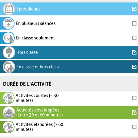
Sporadiques
En plusieurs séances
En classe seulement
Hors classe
En classe et hors classe
DURÉE DE L'ACTIVITÉ
Activités courtes (< 30
minutes)
Activités développées
(Entre 30 et 60 minutes)
Activités élaborées (> 60
minutes)