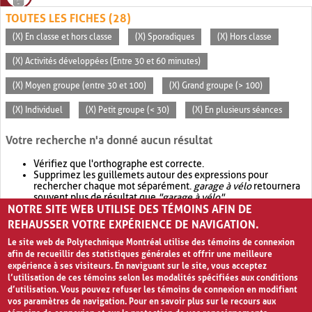
TOUTES LES FICHES (28)
(X) En classe et hors classe
(X) Sporadiques
(X) Hors classe
(X) Activités développées (Entre 30 et 60 minutes)
(X) Moyen groupe (entre 30 et 100)
(X) Grand groupe (> 100)
(X) Individuel
(X) Petit groupe (< 30)
(X) En plusieurs séances
Votre recherche n'a donné aucun résultat
Vérifiez que l'orthographe est correcte.
Supprimez les guillemets autour des expressions pour
rechercher chaque mot séparément.
garage à vélo
retournera
souvent plus de résultat que
"garage à vélo"
.
NOTRE SITE WEB UTILISE DES TÉMOINS AFIN DE
Envisagez d'élargir votre recherche avec
OR
.
garage OR vélo
retournera souvent plus de résultat que
garage à vélo
.
REHAUSSER VOTRE EXPÉRIENCE DE NAVIGATION.
Le site web de Polytechnique Montréal utilise des témoins de connexion
afin de recueillir des statistiques générales et offrir une meilleure
expérience à ses visiteurs. En naviguant sur le site, vous acceptez
l’utilisation de ces témoins selon les modalités spécifiées aux conditions
d’utilisation. Vous pouvez refuser les témoins de connexion en modifiant
vos paramètres de navigation. Pour en savoir plus sur le recours aux