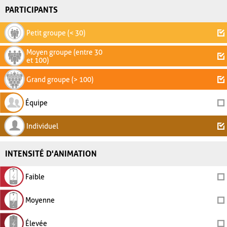
PARTICIPANTS
Petit groupe (< 30)
Moyen groupe (entre 30
et 100)
Grand groupe (> 100)
Équipe
Individuel
INTENSITÉ D'ANIMATION
Faible
Moyenne
Élevée