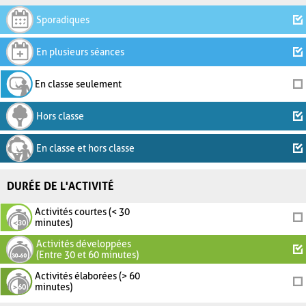
Sporadiques
En plusieurs séances
En classe seulement
Hors classe
En classe et hors classe
DURÉE DE L'ACTIVITÉ
Activités courtes (< 30
minutes)
Activités développées
(Entre 30 et 60 minutes)
Activités élaborées (> 60
minutes)