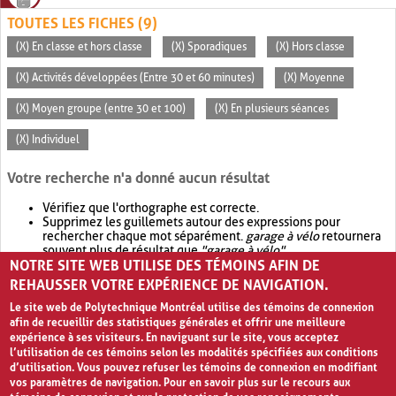
TOUTES LES FICHES (9)
(X) En classe et hors classe
(X) Sporadiques
(X) Hors classe
(X) Activités développées (Entre 30 et 60 minutes)
(X) Moyenne
(X) Moyen groupe (entre 30 et 100)
(X) En plusieurs séances
(X) Individuel
Votre recherche n'a donné aucun résultat
Vérifiez que l'orthographe est correcte.
Supprimez les guillemets autour des expressions pour
rechercher chaque mot séparément.
garage à vélo
retournera
souvent plus de résultat que
"garage à vélo"
.
NOTRE SITE WEB UTILISE DES TÉMOINS AFIN DE
Envisagez d'élargir votre recherche avec
OR
.
garage OR vélo
retournera souvent plus de résultat que
garage à vélo
.
REHAUSSER VOTRE EXPÉRIENCE DE NAVIGATION.
Le site web de Polytechnique Montréal utilise des témoins de connexion
afin de recueillir des statistiques générales et offrir une meilleure
expérience à ses visiteurs. En naviguant sur le site, vous acceptez
l’utilisation de ces témoins selon les modalités spécifiées aux conditions
d’utilisation. Vous pouvez refuser les témoins de connexion en modifiant
vos paramètres de navigation. Pour en savoir plus sur le recours aux