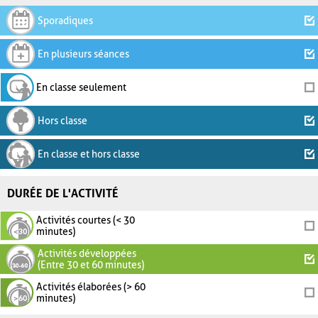
Sporadiques
En plusieurs séances
En classe seulement
Hors classe
En classe et hors classe
DURÉE DE L'ACTIVITÉ
Activités courtes (< 30
minutes)
Activités développées
(Entre 30 et 60 minutes)
Activités élaborées (> 60
minutes)