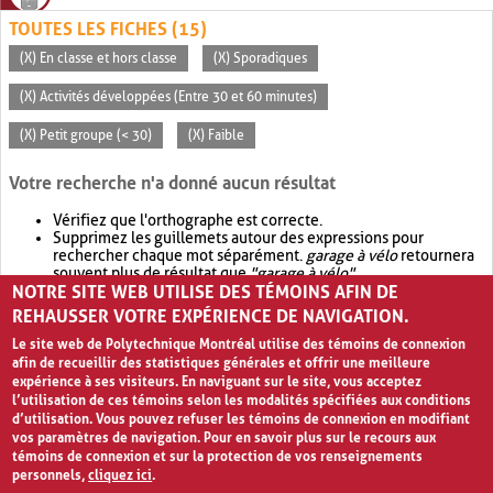
TOUTES LES FICHES (15)
(X) En classe et hors classe
(X) Sporadiques
(X) Activités développées (Entre 30 et 60 minutes)
(X) Petit groupe (< 30)
(X) Faible
Votre recherche n'a donné aucun résultat
Vérifiez que l'orthographe est correcte.
Supprimez les guillemets autour des expressions pour
rechercher chaque mot séparément.
garage à vélo
retournera
souvent plus de résultat que
"garage à vélo"
.
NOTRE SITE WEB UTILISE DES TÉMOINS AFIN DE
Envisagez d'élargir votre recherche avec
OR
.
garage OR vélo
retournera souvent plus de résultat que
garage à vélo
.
REHAUSSER VOTRE EXPÉRIENCE DE NAVIGATION.
Le site web de Polytechnique Montréal utilise des témoins de connexion
afin de recueillir des statistiques générales et offrir une meilleure
expérience à ses visiteurs. En naviguant sur le site, vous acceptez
l’utilisation de ces témoins selon les modalités spécifiées aux conditions
d’utilisation. Vous pouvez refuser les témoins de connexion en modifiant
vos paramètres de navigation. Pour en savoir plus sur le recours aux
témoins de connexion et sur la protection de vos renseignements
personnels,
cliquez ici
.
Avis de confidentialité et conditions d’utilisation