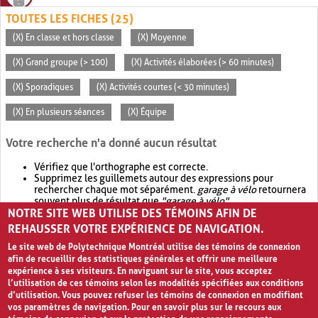
TOUTES LES FICHES (25)
(X) En classe et hors classe
(X) Moyenne
(X) Grand groupe (> 100)
(X) Activités élaborées (> 60 minutes)
(X) Sporadiques
(X) Activités courtes (< 30 minutes)
(X) En plusieurs séances
(X) Équipe
Votre recherche n'a donné aucun résultat
Vérifiez que l'orthographe est correcte.
Supprimez les guillemets autour des expressions pour
rechercher chaque mot séparément.
garage à vélo
retournera
souvent plus de résultat que
"garage à vélo"
.
NOTRE SITE WEB UTILISE DES TÉMOINS AFIN DE
Envisagez d'élargir votre recherche avec
OR
.
garage OR vélo
retournera souvent plus de résultat que
garage à vélo
.
REHAUSSER VOTRE EXPÉRIENCE DE NAVIGATION.
Le site web de Polytechnique Montréal utilise des témoins de connexion
afin de recueillir des statistiques générales et offrir une meilleure
expérience à ses visiteurs. En naviguant sur le site, vous acceptez
l’utilisation de ces témoins selon les modalités spécifiées aux conditions
d’utilisation. Vous pouvez refuser les témoins de connexion en modifiant
vos paramètres de navigation. Pour en savoir plus sur le recours aux