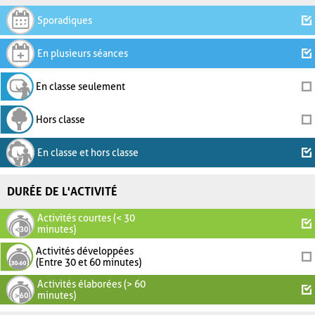
Sporadiques
En plusieurs séances
En classe seulement
Hors classe
En classe et hors classe
DURÉE DE L'ACTIVITÉ
Activités courtes (< 30
minutes)
Activités développées
(Entre 30 et 60 minutes)
Activités élaborées (> 60
minutes)