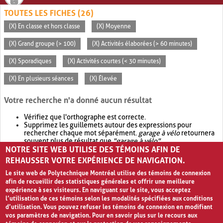
TOUTES LES FICHES (26)
(X) En classe et hors classe
(X) Moyenne
(X) Grand groupe (> 100)
(X) Activités élaborées (> 60 minutes)
(X) Sporadiques
(X) Activités courtes (< 30 minutes)
(X) En plusieurs séances
(X) Élevée
Votre recherche n'a donné aucun résultat
Vérifiez que l'orthographe est correcte.
Supprimez les guillemets autour des expressions pour
rechercher chaque mot séparément.
garage à vélo
retournera
souvent plus de résultat que
"garage à vélo"
.
NOTRE SITE WEB UTILISE DES TÉMOINS AFIN DE
Envisagez d'élargir votre recherche avec
OR
.
garage OR vélo
retournera souvent plus de résultat que
garage à vélo
.
REHAUSSER VOTRE EXPÉRIENCE DE NAVIGATION.
Le site web de Polytechnique Montréal utilise des témoins de connexion
afin de recueillir des statistiques générales et offrir une meilleure
expérience à ses visiteurs. En naviguant sur le site, vous acceptez
l’utilisation de ces témoins selon les modalités spécifiées aux conditions
d’utilisation. Vous pouvez refuser les témoins de connexion en modifiant
vos paramètres de navigation. Pour en savoir plus sur le recours aux