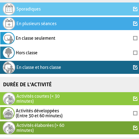
Sporadiques
En plusieurs séances
En classe seulement
Hors classe
En classe et hors classe
DURÉE DE L'ACTIVITÉ
Activités courtes (< 30
minutes)
Activités développées
(Entre 30 et 60 minutes)
Activités élaborées (> 60
minutes)