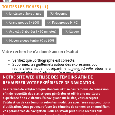
TOUTES LES FICHES (11)
(X) En classe et hors classe
(X) Moyenne
(X) Grand groupe (> 100)
(X) Petit groupe (< 30)
(X) Activités élaborées (> 60 minutes)
(X) Élevée
(X) Moyen groupe (entre 30 et 100)
Votre recherche n'a donné aucun résultat
Vérifiez que l'orthographe est correcte.
Supprimez les guillemets autour des expressions pour
rechercher chaque mot séparément.
garage à vélo
retournera
souvent plus de résultat que
"garage à vélo"
.
NOTRE SITE WEB UTILISE DES TÉMOINS AFIN DE
Envisagez d'élargir votre recherche avec
OR
.
garage OR vélo
retournera souvent plus de résultat que
garage à vélo
.
REHAUSSER VOTRE EXPÉRIENCE DE NAVIGATION.
Le site web de Polytechnique Montréal utilise des témoins de connexion
afin de recueillir des statistiques générales et offrir une meilleure
expérience à ses visiteurs. En naviguant sur le site, vous acceptez
l’utilisation de ces témoins selon les modalités spécifiées aux conditions
d’utilisation. Vous pouvez refuser les témoins de connexion en modifiant
vos paramètres de navigation. Pour en savoir plus sur le recours aux