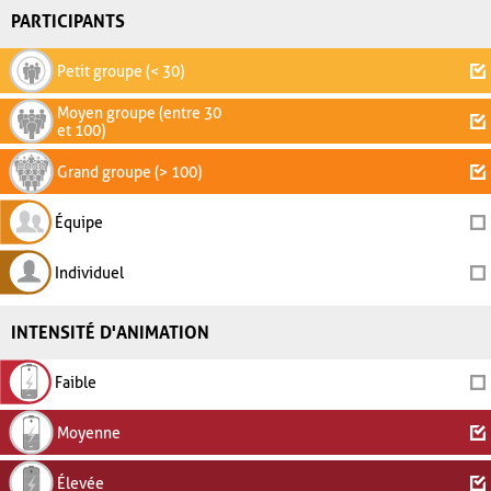
PARTICIPANTS
Petit groupe (< 30)
Moyen groupe (entre 30
et 100)
Grand groupe (> 100)
Équipe
Individuel
INTENSITÉ D'ANIMATION
Faible
Moyenne
Élevée