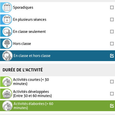
Sporadiques
En plusieurs séances
En classe seulement
Hors classe
En classe et hors classe
DURÉE DE L'ACTIVITÉ
Activités courtes (< 30
minutes)
Activités développées
(Entre 30 et 60 minutes)
Activités élaborées (> 60
minutes)