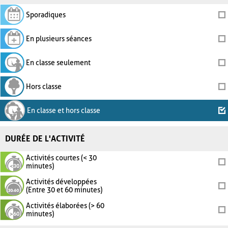
Sporadiques
En plusieurs séances
En classe seulement
Hors classe
En classe et hors classe
DURÉE DE L'ACTIVITÉ
Activités courtes (< 30
minutes)
Activités développées
(Entre 30 et 60 minutes)
Activités élaborées (> 60
minutes)