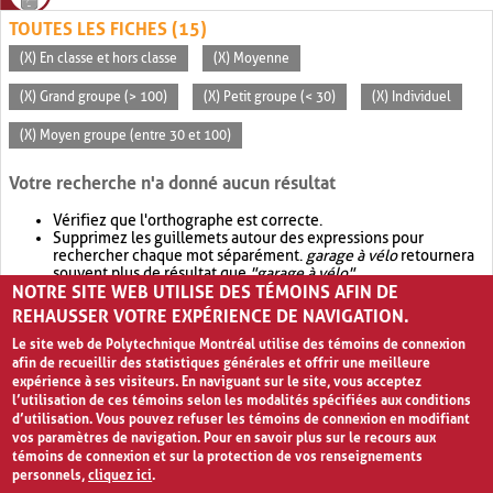
TOUTES LES FICHES (15)
(X) En classe et hors classe
(X) Moyenne
(X) Grand groupe (> 100)
(X) Petit groupe (< 30)
(X) Individuel
(X) Moyen groupe (entre 30 et 100)
Votre recherche n'a donné aucun résultat
Vérifiez que l'orthographe est correcte.
Supprimez les guillemets autour des expressions pour
rechercher chaque mot séparément.
garage à vélo
retournera
souvent plus de résultat que
"garage à vélo"
.
NOTRE SITE WEB UTILISE DES TÉMOINS AFIN DE
Envisagez d'élargir votre recherche avec
OR
.
garage OR vélo
retournera souvent plus de résultat que
garage à vélo
.
REHAUSSER VOTRE EXPÉRIENCE DE NAVIGATION.
Le site web de Polytechnique Montréal utilise des témoins de connexion
afin de recueillir des statistiques générales et offrir une meilleure
expérience à ses visiteurs. En naviguant sur le site, vous acceptez
l’utilisation de ces témoins selon les modalités spécifiées aux conditions
d’utilisation. Vous pouvez refuser les témoins de connexion en modifiant
vos paramètres de navigation. Pour en savoir plus sur le recours aux
témoins de connexion et sur la protection de vos renseignements
personnels,
cliquez ici
.
Avis de confidentialité et conditions d’utilisation