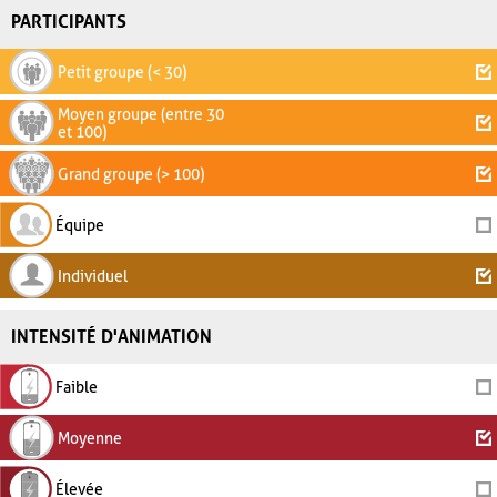
PARTICIPANTS
Petit groupe (< 30)
Moyen groupe (entre 30
et 100)
Grand groupe (> 100)
Équipe
Individuel
INTENSITÉ D'ANIMATION
Faible
Moyenne
Élevée