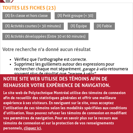
TOUTES LES FICHES (23)
(X) En classe et hors classe
(X) Petit groupe (< 30)
(X) Activités courtes (< 30 minutes)
(X) Équipe
(X) Faible
(X) Activités développées (Entre 30 et 60 minutes)
Votre recherche n'a donné aucun résultat
Vérifiez que l'orthographe est correcte.
Supprimez les guillemets autour des expressions pour
rechercher chaque mot séparément.
garage à vélo
retournera
souvent plus de résultat que
"garage à vélo"
.
NOTRE SITE WEB UTILISE DES TÉMOINS AFIN DE
Envisagez d'élargir votre recherche avec
OR
.
garage OR vélo
retournera souvent plus de résultat que
garage à vélo
.
REHAUSSER VOTRE EXPÉRIENCE DE NAVIGATION.
Le site web de Polytechnique Montréal utilise des témoins de connexion
afin de recueillir des statistiques générales et offrir une meilleure
expérience à ses visiteurs. En naviguant sur le site, vous acceptez
l’utilisation de ces témoins selon les modalités spécifiées aux conditions
d’utilisation. Vous pouvez refuser les témoins de connexion en modifiant
vos paramètres de navigation. Pour en savoir plus sur le recours aux
témoins de connexion et sur la protection de vos renseignements
personnels,
cliquez ici
.
Avis de confidentialité et conditions d’utilisation