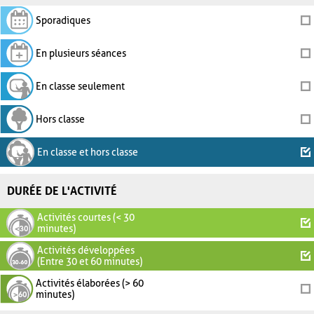
Sporadiques
En plusieurs séances
En classe seulement
Hors classe
En classe et hors classe
DURÉE DE L'ACTIVITÉ
Activités courtes (< 30
minutes)
Activités développées
(Entre 30 et 60 minutes)
Activités élaborées (> 60
minutes)