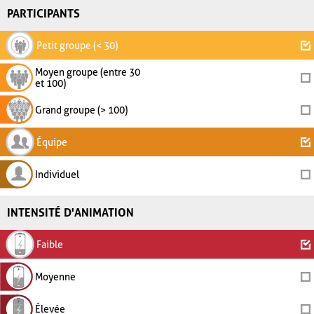
PARTICIPANTS
Petit groupe (< 30)
Moyen groupe (entre 30
et 100)
Grand groupe (> 100)
Équipe
Individuel
INTENSITÉ D'ANIMATION
Faible
Moyenne
Élevée