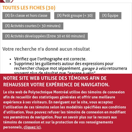
TOUTES LES FICHES (30)
(X) En classe et hors classe
(X) Petit groupe (< 30)
(X) Équipe
(X) Activités courtes (< 30 minutes)
(X) Activités développées (Entre 30 et 60 minutes)
Votre recherche n'a donné aucun résultat
Vérifiez que l'orthographe est correcte.
Supprimez les guillemets autour des expressions pour
rechercher chaque mot séparément.
garage à vélo
retournera
souvent plus de résultat que
"garage à vélo"
.
NOTRE SITE WEB UTILISE DES TÉMOINS AFIN DE
Envisagez d'élargir votre recherche avec
OR
.
garage OR vélo
retournera souvent plus de résultat que
garage à vélo
.
REHAUSSER VOTRE EXPÉRIENCE DE NAVIGATION.
Le site web de Polytechnique Montréal utilise des témoins de connexion
afin de recueillir des statistiques générales et offrir une meilleure
expérience à ses visiteurs. En naviguant sur le site, vous acceptez
l’utilisation de ces témoins selon les modalités spécifiées aux conditions
d’utilisation. Vous pouvez refuser les témoins de connexion en modifiant
vos paramètres de navigation. Pour en savoir plus sur le recours aux
témoins de connexion et sur la protection de vos renseignements
personnels,
cliquez ici
.
Avis de confidentialité et conditions d’utilisation