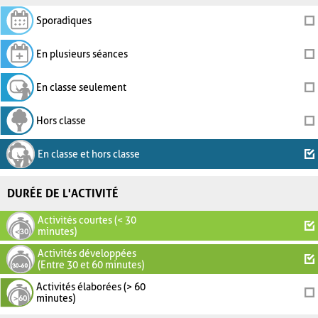
Sporadiques
En plusieurs séances
En classe seulement
Hors classe
En classe et hors classe
DURÉE DE L'ACTIVITÉ
Activités courtes (< 30
minutes)
Activités développées
(Entre 30 et 60 minutes)
Activités élaborées (> 60
minutes)