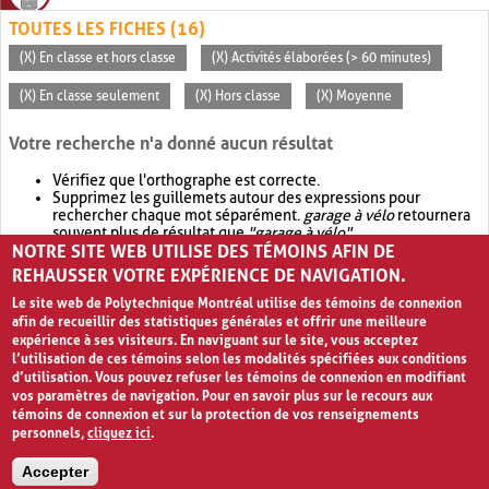
TOUTES LES FICHES (16)
(X) En classe et hors classe
(X) Activités élaborées (> 60 minutes)
(X) En classe seulement
(X) Hors classe
(X) Moyenne
Votre recherche n'a donné aucun résultat
Vérifiez que l'orthographe est correcte.
Supprimez les guillemets autour des expressions pour
rechercher chaque mot séparément.
garage à vélo
retournera
souvent plus de résultat que
"garage à vélo"
.
NOTRE SITE WEB UTILISE DES TÉMOINS AFIN DE
Envisagez d'élargir votre recherche avec
OR
.
garage OR vélo
retournera souvent plus de résultat que
garage à vélo
.
REHAUSSER VOTRE EXPÉRIENCE DE NAVIGATION.
Le site web de Polytechnique Montréal utilise des témoins de connexion
afin de recueillir des statistiques générales et offrir une meilleure
expérience à ses visiteurs. En naviguant sur le site, vous acceptez
l’utilisation de ces témoins selon les modalités spécifiées aux conditions
d’utilisation. Vous pouvez refuser les témoins de connexion en modifiant
vos paramètres de navigation. Pour en savoir plus sur le recours aux
témoins de connexion et sur la protection de vos renseignements
personnels,
cliquez ici
.
Avis de confidentialité et conditions d’utilisation
Accepter