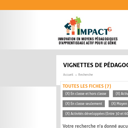
Aller au contenu principal
VIGNETTES DE PÉDAGOG
Accueil
Recherche
TOUTES LES FICHES (7)
(X) En classe et hors classe
(X) Acti
(X) En classe seulement
(X) Moyen 
(X) Activités développées (Entre 30 et 6
Votre recherche n'a donné aucu