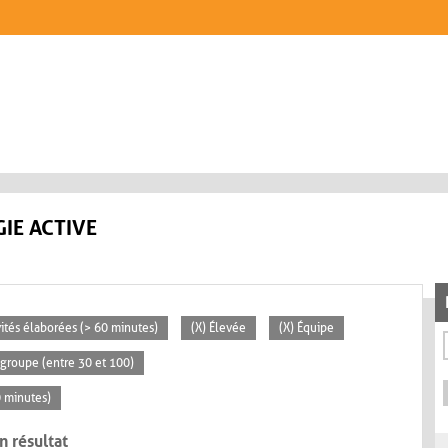
IE ACTIVE
vités élaborées (> 60 minutes)
(X) Élevée
(X) Équipe
groupe (entre 30 et 100)
0 minutes)
n résultat