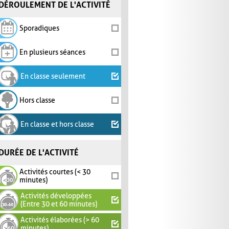
DÉROULEMENT DE L'ACTIVITÉ
Sporadiques
En plusieurs séances
En classe seulement
Hors classe
En classe et hors classe
DURÉE DE L'ACTIVITÉ
Activités courtes (< 30
minutes)
Activités développées
(Entre 30 et 60 minutes)
Activités élaborées (> 60
minutes)