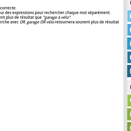
 correcte.
our des expressions pour rechercher chaque mot séparément.
nt plus de résultat que
"garage à vélo"
.
herche avec
OR
.
garage OR vélo
retournera souvent plus de résultat