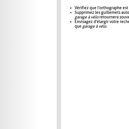
Vérifiez que l'orthographe est
Supprimez les guillemets aut
garage à vélo
retournera souve
Envisagez d'élargir votre rec
que
garage à vélo
.