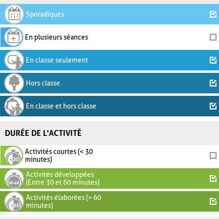
Sporadiques
En plusieurs séances
En classe seulement
Hors classe
En classe et hors classe
DURÉE DE L'ACTIVITÉ
Activités courtes (< 30
minutes)
Activités développées
(Entre 30 et 60 minutes)
Activités élaborées (> 60
minutes)