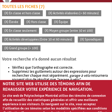
TOUTES LES FICHES (7)
(X) En classe et hors classe
(X) Activités élaborées (> 60 minutes)
(X) Élevée
(X) Hors classe
(X) Équipe
(X) En classe seulement
(X) Moyen groupe (entre 30 et 100)
(X) Activités développées (Entre 30 et 60 minutes)
(X) Sporadiques
(X) Grand groupe (> 100)
Votre recherche n'a donné aucun résultat
Vérifiez que l'orthographe est correcte.
Supprimez les guillemets autour des expressions pour
rechercher chaque mot séparément.
garage à vélo
retournera
souvent plus de résultat que
"garage à vélo"
.
NOTRE SITE WEB UTILISE DES TÉMOINS AFIN DE
Envisagez d'élargir votre recherche avec
OR
.
garage OR vélo
retournera souvent plus de résultat que
garage à vélo
.
REHAUSSER VOTRE EXPÉRIENCE DE NAVIGATION.
Le site web de Polytechnique Montréal utilise des témoins de connexion
afin de recueillir des statistiques générales et offrir une meilleure
expérience à ses visiteurs. En naviguant sur le site, vous acceptez
l’utilisation de ces témoins selon les modalités spécifiées aux conditions