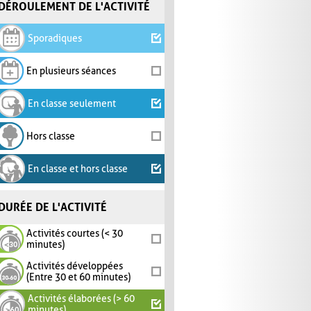
DÉROULEMENT DE L'ACTIVITÉ
Sporadiques
En plusieurs séances
En classe seulement
Hors classe
En classe et hors classe
DURÉE DE L'ACTIVITÉ
Activités courtes (< 30
minutes)
Activités développées
(Entre 30 et 60 minutes)
Activités élaborées (> 60
minutes)