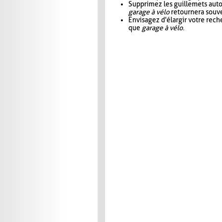
Supprimez les guillemets aut
garage à vélo
retournera souve
Envisagez d'élargir votre rec
que
garage à vélo
.