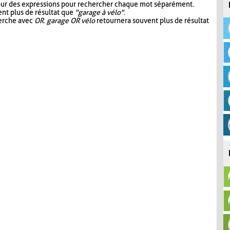
our des expressions pour rechercher chaque mot séparément.
nt plus de résultat que
"garage à vélo"
.
herche avec
OR
.
garage OR vélo
retournera souvent plus de résultat