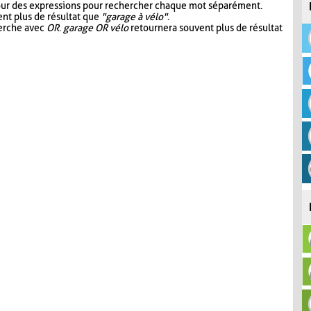
our des expressions pour rechercher chaque mot séparément.
nt plus de résultat que
"garage à vélo"
.
herche avec
OR
.
garage OR vélo
retournera souvent plus de résultat