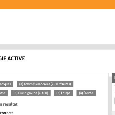
IE ACTIVE
radiques
(X) Activités élaborées (> 60 minutes)
asse
(X) Grand groupe (> 100)
(X) Équipe
(X) Élevée
n résultat
 correcte.