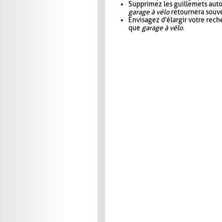
Supprimez les guillemets aut
garage à vélo
retournera souve
Envisagez d'élargir votre rec
que
garage à vélo
.