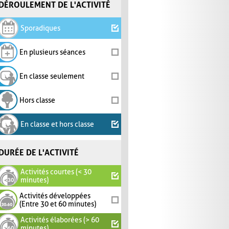
DÉROULEMENT DE L'ACTIVITÉ
Sporadiques
En plusieurs séances
En classe seulement
Hors classe
En classe et hors classe
DURÉE DE L'ACTIVITÉ
Activités courtes (< 30
minutes)
Activités développées
(Entre 30 et 60 minutes)
Activités élaborées (> 60
minutes)