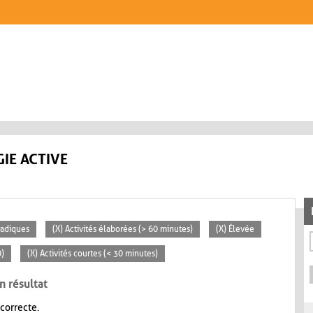
IE ACTIVE
radiques
(X) Activités élaborées (> 60 minutes)
(X) Élevée
0)
(X) Activités courtes (< 30 minutes)
n résultat
 correcte.