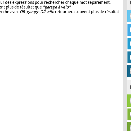
our des expressions pour rechercher chaque mot séparément.
nt plus de résultat que
"garage à vélo"
.
herche avec
OR
.
garage OR vélo
retournera souvent plus de résultat