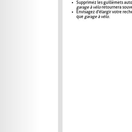
Supprimez les guillemets aut
garage à vélo
retournera souve
Envisagez d'élargir votre rec
que
garage à vélo
.