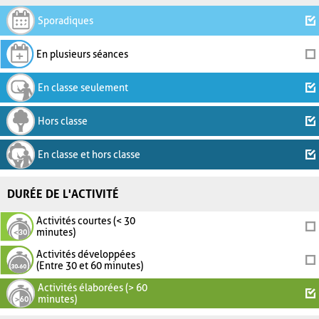
Sporadiques
En plusieurs séances
En classe seulement
Hors classe
En classe et hors classe
DURÉE DE L'ACTIVITÉ
Activités courtes (< 30
minutes)
Activités développées
(Entre 30 et 60 minutes)
Activités élaborées (> 60
minutes)