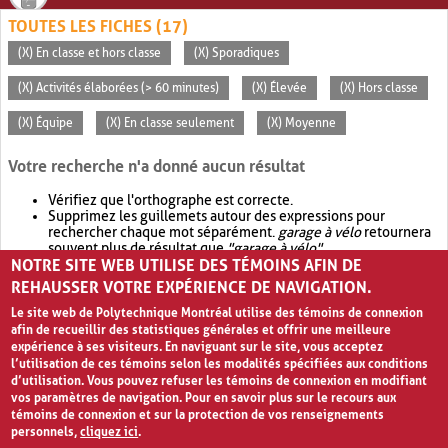
TOUTES LES FICHES (17)
(X) En classe et hors classe
(X) Sporadiques
(X) Activités élaborées (> 60 minutes)
(X) Élevée
(X) Hors classe
(X) Équipe
(X) En classe seulement
(X) Moyenne
Votre recherche n'a donné aucun résultat
Vérifiez que l'orthographe est correcte.
Supprimez les guillemets autour des expressions pour
rechercher chaque mot séparément.
garage à vélo
retournera
souvent plus de résultat que
"garage à vélo"
.
NOTRE SITE WEB UTILISE DES TÉMOINS AFIN DE
Envisagez d'élargir votre recherche avec
OR
.
garage OR vélo
retournera souvent plus de résultat que
garage à vélo
.
REHAUSSER VOTRE EXPÉRIENCE DE NAVIGATION.
Le site web de Polytechnique Montréal utilise des témoins de connexion
afin de recueillir des statistiques générales et offrir une meilleure
expérience à ses visiteurs. En naviguant sur le site, vous acceptez
l’utilisation de ces témoins selon les modalités spécifiées aux conditions
d’utilisation. Vous pouvez refuser les témoins de connexion en modifiant
vos paramètres de navigation. Pour en savoir plus sur le recours aux
témoins de connexion et sur la protection de vos renseignements
personnels,
cliquez ici
.
Avis de confidentialité et conditions d’utilisation