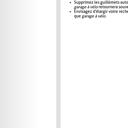
Supprimez les guillemets aut
garage à vélo
retournera souve
Envisagez d'élargir votre rec
que
garage à vélo
.