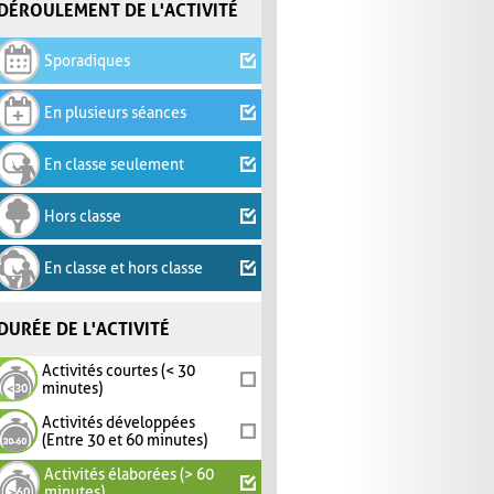
DÉROULEMENT DE L'ACTIVITÉ
Sporadiques
En plusieurs séances
En classe seulement
Hors classe
En classe et hors classe
DURÉE DE L'ACTIVITÉ
Activités courtes (< 30
minutes)
Activités développées
(Entre 30 et 60 minutes)
Activités élaborées (> 60
minutes)