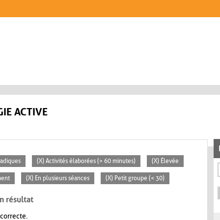
IE ACTIVE
radiques
(X) Activités élaborées (> 60 minutes)
(X) Élevée
ment
(X) En plusieurs séances
(X) Petit groupe (< 30)
n résultat
 correcte.