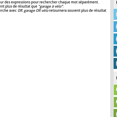
our des expressions pour rechercher chaque mot séparément.
nt plus de résultat que
"garage à vélo"
.
herche avec
OR
.
garage OR vélo
retournera souvent plus de résultat