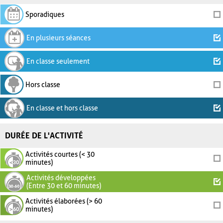
Sporadiques
En plusieurs séances
En classe seulement
Hors classe
En classe et hors classe
DURÉE DE L'ACTIVITÉ
Activités courtes (< 30
minutes)
Activités développées
(Entre 30 et 60 minutes)
Activités élaborées (> 60
minutes)