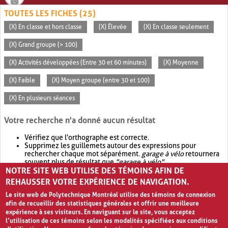
TOUTES LES FICHES (25)
(X) En classe et hors classe
(X) Élevée
(X) En classe seulement
(X) Grand groupe (> 100)
(X) Activités développées (Entre 30 et 60 minutes)
(X) Moyenne
(X) Faible
(X) Moyen groupe (entre 30 et 100)
(X) En plusieurs séances
Votre recherche n'a donné aucun résultat
Vérifiez que l'orthographe est correcte.
Supprimez les guillemets autour des expressions pour
rechercher chaque mot séparément.
garage à vélo
retournera
souvent plus de résultat que
"garage à vélo"
.
NOTRE SITE WEB UTILISE DES TÉMOINS AFIN DE
Envisagez d'élargir votre recherche avec
OR
.
garage OR vélo
retournera souvent plus de résultat que
garage à vélo
.
REHAUSSER VOTRE EXPÉRIENCE DE NAVIGATION.
Le site web de Polytechnique Montréal utilise des témoins de connexion
afin de recueillir des statistiques générales et offrir une meilleure
expérience à ses visiteurs. En naviguant sur le site, vous acceptez
l’utilisation de ces témoins selon les modalités spécifiées aux conditions