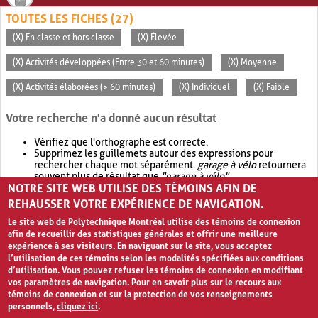
TOUTES LES FICHES (27)
(X) En classe et hors classe
(X) Élevée
(X) Activités développées (Entre 30 et 60 minutes)
(X) Moyenne
(X) Activités élaborées (> 60 minutes)
(X) Individuel
(X) Faible
Votre recherche n'a donné aucun résultat
Vérifiez que l'orthographe est correcte.
Supprimez les guillemets autour des expressions pour
rechercher chaque mot séparément.
garage à vélo
retournera
souvent plus de résultat que
"garage à vélo"
.
NOTRE SITE WEB UTILISE DES TÉMOINS AFIN DE
Envisagez d'élargir votre recherche avec
OR
.
garage OR vélo
retournera souvent plus de résultat que
garage à vélo
.
REHAUSSER VOTRE EXPÉRIENCE DE NAVIGATION.
Le site web de Polytechnique Montréal utilise des témoins de connexion
afin de recueillir des statistiques générales et offrir une meilleure
expérience à ses visiteurs. En naviguant sur le site, vous acceptez
l’utilisation de ces témoins selon les modalités spécifiées aux conditions
d’utilisation. Vous pouvez refuser les témoins de connexion en modifiant
vos paramètres de navigation. Pour en savoir plus sur le recours aux
témoins de connexion et sur la protection de vos renseignements
personnels,
cliquez ici
.
Avis de confidentialité et conditions d’utilisation