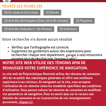
TOUTES LES FICHES (9)
(X) En classe et hors classe
(X) Élevée
(X) Activités développées (Entre 30 et 60 minutes)
(X) Moyenne
(X) Activités élaborées (> 60 minutes)
(X) Individuel
Votre recherche n'a donné aucun résultat
Vérifiez que l'orthographe est correcte.
Supprimez les guillemets autour des expressions pour
rechercher chaque mot séparément.
garage à vélo
retournera
souvent plus de résultat que
"garage à vélo"
.
NOTRE SITE WEB UTILISE DES TÉMOINS AFIN DE
Envisagez d'élargir votre recherche avec
OR
.
garage OR vélo
retournera souvent plus de résultat que
garage à vélo
.
REHAUSSER VOTRE EXPÉRIENCE DE NAVIGATION.
Le site web de Polytechnique Montréal utilise des témoins de connexion
afin de recueillir des statistiques générales et offrir une meilleure
expérience à ses visiteurs. En naviguant sur le site, vous acceptez
l’utilisation de ces témoins selon les modalités spécifiées aux conditions
d’utilisation. Vous pouvez refuser les témoins de connexion en modifiant
vos paramètres de navigation. Pour en savoir plus sur le recours aux
témoins de connexion et sur la protection de vos renseignements
personnels,
cliquez ici
.
Avis de confidentialité et conditions d’utilisation