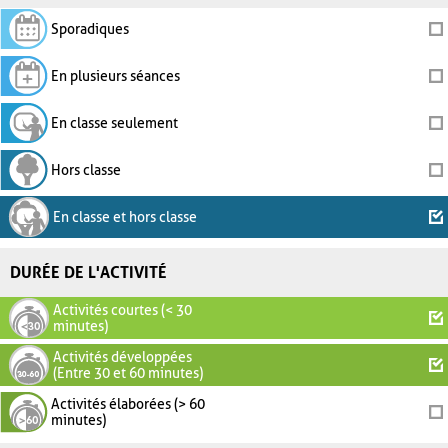
Sporadiques
En plusieurs séances
En classe seulement
Hors classe
En classe et hors classe
DURÉE DE L'ACTIVITÉ
Activités courtes (< 30
minutes)
Activités développées
(Entre 30 et 60 minutes)
Activités élaborées (> 60
minutes)