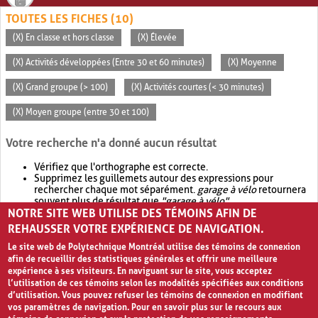
TOUTES LES FICHES (10)
(X) En classe et hors classe
(X) Élevée
(X) Activités développées (Entre 30 et 60 minutes)
(X) Moyenne
(X) Grand groupe (> 100)
(X) Activités courtes (< 30 minutes)
(X) Moyen groupe (entre 30 et 100)
Votre recherche n'a donné aucun résultat
Vérifiez que l'orthographe est correcte.
Supprimez les guillemets autour des expressions pour
rechercher chaque mot séparément.
garage à vélo
retournera
souvent plus de résultat que
"garage à vélo"
.
NOTRE SITE WEB UTILISE DES TÉMOINS AFIN DE
Envisagez d'élargir votre recherche avec
OR
.
garage OR vélo
retournera souvent plus de résultat que
garage à vélo
.
REHAUSSER VOTRE EXPÉRIENCE DE NAVIGATION.
Le site web de Polytechnique Montréal utilise des témoins de connexion
afin de recueillir des statistiques générales et offrir une meilleure
expérience à ses visiteurs. En naviguant sur le site, vous acceptez
l’utilisation de ces témoins selon les modalités spécifiées aux conditions
d’utilisation. Vous pouvez refuser les témoins de connexion en modifiant
vos paramètres de navigation. Pour en savoir plus sur le recours aux