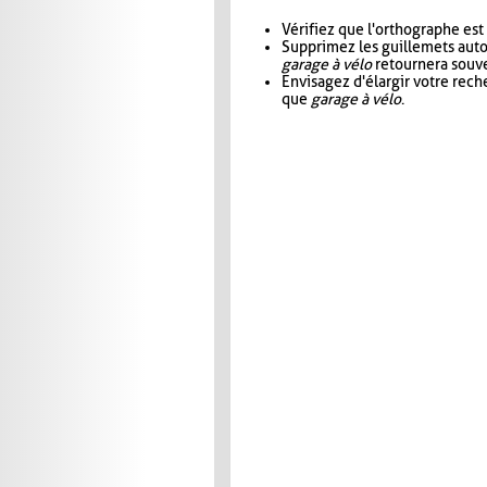
Vérifiez que l'orthographe est
Supprimez les guillemets aut
garage à vélo
retournera souve
Envisagez d'élargir votre rec
que
garage à vélo
.