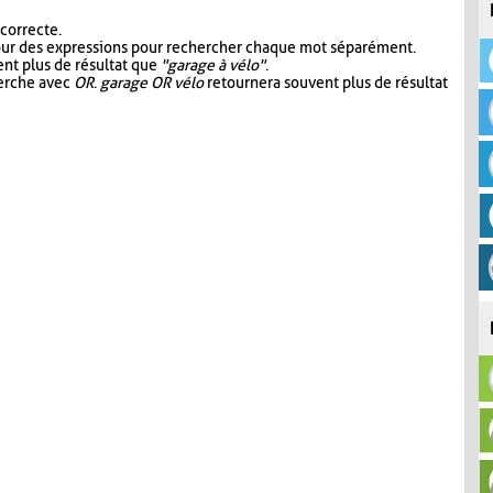
 correcte.
our des expressions pour rechercher chaque mot séparément.
nt plus de résultat que
"garage à vélo"
.
herche avec
OR
.
garage OR vélo
retournera souvent plus de résultat