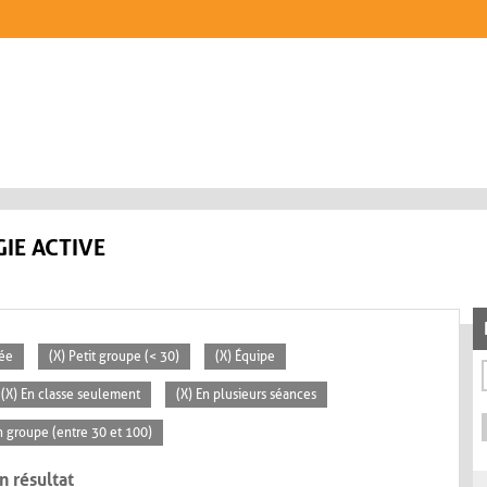
IE ACTIVE
vée
(X) Petit groupe (< 30)
(X) Équipe
(X) En classe seulement
(X) En plusieurs séances
 groupe (entre 30 et 100)
n résultat