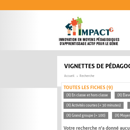
Aller au contenu principal
VIGNETTES DE PÉDAGOG
Accueil
Recherche
TOUTES LES FICHES (9)
(X) En classe et hors classe
(X) Éle
(X) Activités courtes (< 30 minutes)
(X) Grand groupe (> 100)
(X) Moyen
Votre recherche n'a donné aucu