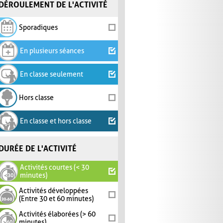
DÉROULEMENT DE L'ACTIVITÉ
Sporadiques
En plusieurs séances
En classe seulement
Hors classe
En classe et hors classe
DURÉE DE L'ACTIVITÉ
Activités courtes (< 30
minutes)
Activités développées
(Entre 30 et 60 minutes)
Activités élaborées (> 60
minutes)