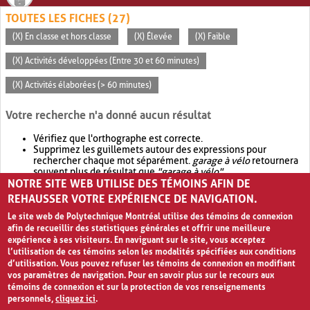
TOUTES LES FICHES (27)
(X) En classe et hors classe
(X) Élevée
(X) Faible
(X) Activités développées (Entre 30 et 60 minutes)
(X) Activités élaborées (> 60 minutes)
Votre recherche n'a donné aucun résultat
Vérifiez que l'orthographe est correcte.
Supprimez les guillemets autour des expressions pour
rechercher chaque mot séparément.
garage à vélo
retournera
souvent plus de résultat que
"garage à vélo"
.
NOTRE SITE WEB UTILISE DES TÉMOINS AFIN DE
Envisagez d'élargir votre recherche avec
OR
.
garage OR vélo
retournera souvent plus de résultat que
garage à vélo
.
REHAUSSER VOTRE EXPÉRIENCE DE NAVIGATION.
Le site web de Polytechnique Montréal utilise des témoins de connexion
afin de recueillir des statistiques générales et offrir une meilleure
expérience à ses visiteurs. En naviguant sur le site, vous acceptez
l’utilisation de ces témoins selon les modalités spécifiées aux conditions
d’utilisation. Vous pouvez refuser les témoins de connexion en modifiant
vos paramètres de navigation. Pour en savoir plus sur le recours aux
témoins de connexion et sur la protection de vos renseignements
personnels,
cliquez ici
.
Avis de confidentialité et conditions d’utilisation