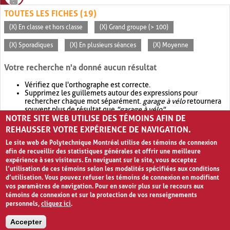
TOUTES LES FICHES (19)
(X) En classe et hors classe
(X) Grand groupe (> 100)
(X) Sporadiques
(X) En plusieurs séances
(X) Moyenne
Votre recherche n'a donné aucun résultat
Vérifiez que l'orthographe est correcte.
Supprimez les guillemets autour des expressions pour
rechercher chaque mot séparément.
garage à vélo
retournera
souvent plus de résultat que
"garage à vélo"
.
NOTRE SITE WEB UTILISE DES TÉMOINS AFIN DE
Envisagez d'élargir votre recherche avec
OR
.
garage OR vélo
retournera souvent plus de résultat que
garage à vélo
.
REHAUSSER VOTRE EXPÉRIENCE DE NAVIGATION.
Le site web de Polytechnique Montréal utilise des témoins de connexion
afin de recueillir des statistiques générales et offrir une meilleure
expérience à ses visiteurs. En naviguant sur le site, vous acceptez
l’utilisation de ces témoins selon les modalités spécifiées aux conditions
d’utilisation. Vous pouvez refuser les témoins de connexion en modifiant
vos paramètres de navigation. Pour en savoir plus sur le recours aux
témoins de connexion et sur la protection de vos renseignements
personnels,
cliquez ici
.
Avis de confidentialité et conditions d’utilisation
Accepter