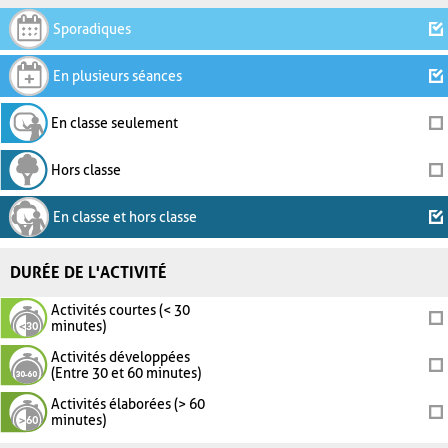
Sporadiques
En plusieurs séances
En classe seulement
Hors classe
En classe et hors classe
DURÉE DE L'ACTIVITÉ
Activités courtes (< 30
minutes)
Activités développées
(Entre 30 et 60 minutes)
Activités élaborées (> 60
minutes)