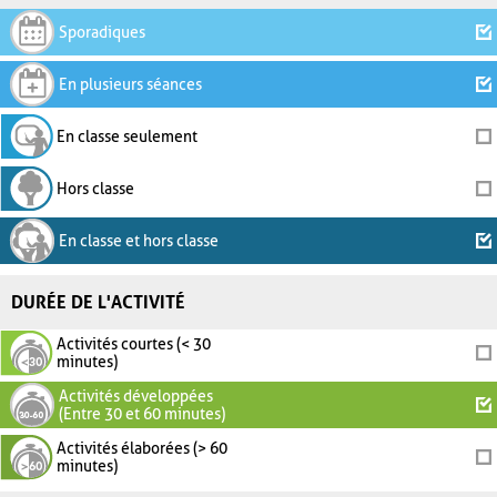
Sporadiques
En plusieurs séances
En classe seulement
Hors classe
En classe et hors classe
DURÉE DE L'ACTIVITÉ
Activités courtes (< 30
minutes)
Activités développées
(Entre 30 et 60 minutes)
Activités élaborées (> 60
minutes)