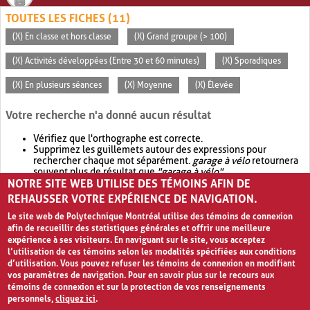
TOUTES LES FICHES (11)
(X) En classe et hors classe
(X) Grand groupe (> 100)
(X) Activités développées (Entre 30 et 60 minutes)
(X) Sporadiques
(X) En plusieurs séances
(X) Moyenne
(X) Élevée
Votre recherche n'a donné aucun résultat
Vérifiez que l'orthographe est correcte.
Supprimez les guillemets autour des expressions pour
rechercher chaque mot séparément.
garage à vélo
retournera
souvent plus de résultat que
"garage à vélo"
.
NOTRE SITE WEB UTILISE DES TÉMOINS AFIN DE
Envisagez d'élargir votre recherche avec
OR
.
garage OR vélo
retournera souvent plus de résultat que
garage à vélo
.
REHAUSSER VOTRE EXPÉRIENCE DE NAVIGATION.
Le site web de Polytechnique Montréal utilise des témoins de connexion
afin de recueillir des statistiques générales et offrir une meilleure
expérience à ses visiteurs. En naviguant sur le site, vous acceptez
l’utilisation de ces témoins selon les modalités spécifiées aux conditions
d’utilisation. Vous pouvez refuser les témoins de connexion en modifiant
vos paramètres de navigation. Pour en savoir plus sur le recours aux
témoins de connexion et sur la protection de vos renseignements
personnels,
cliquez ici
.
Avis de confidentialité et conditions d’utilisation