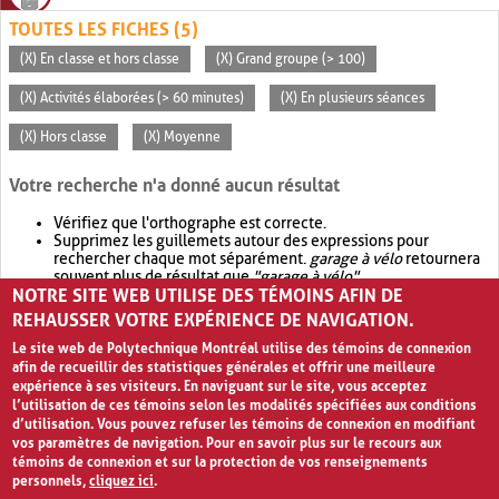
TOUTES LES FICHES (5)
(X) En classe et hors classe
(X) Grand groupe (> 100)
(X) Activités élaborées (> 60 minutes)
(X) En plusieurs séances
(X) Hors classe
(X) Moyenne
Votre recherche n'a donné aucun résultat
Vérifiez que l'orthographe est correcte.
Supprimez les guillemets autour des expressions pour
rechercher chaque mot séparément.
garage à vélo
retournera
souvent plus de résultat que
"garage à vélo"
.
NOTRE SITE WEB UTILISE DES TÉMOINS AFIN DE
Envisagez d'élargir votre recherche avec
OR
.
garage OR vélo
retournera souvent plus de résultat que
garage à vélo
.
REHAUSSER VOTRE EXPÉRIENCE DE NAVIGATION.
Le site web de Polytechnique Montréal utilise des témoins de connexion
afin de recueillir des statistiques générales et offrir une meilleure
expérience à ses visiteurs. En naviguant sur le site, vous acceptez
l’utilisation de ces témoins selon les modalités spécifiées aux conditions
d’utilisation. Vous pouvez refuser les témoins de connexion en modifiant
vos paramètres de navigation. Pour en savoir plus sur le recours aux
témoins de connexion et sur la protection de vos renseignements
personnels,
cliquez ici
.
Avis de confidentialité et conditions d’utilisation