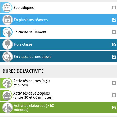
Sporadiques
En plusieurs séances
En classe seulement
Hors classe
En classe et hors classe
DURÉE DE L'ACTIVITÉ
Activités courtes (< 30
minutes)
Activités développées
(Entre 30 et 60 minutes)
Activités élaborées (> 60
minutes)