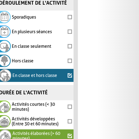
DÉROULEMENT DE L'ACTIVITÉ
Sporadiques
En plusieurs séances
En classe seulement
Hors classe
En classe et hors classe
DURÉE DE L'ACTIVITÉ
Activités courtes (< 30
minutes)
Activités développées
(Entre 30 et 60 minutes)
Activités élaborées (> 60
minutes)