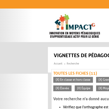
Aller au contenu principal
VIGNETTES DE PÉDAGOG
Accueil
Recherche
TOUTES LES FICHES (11)
(X) En classe et hors classe
(X) Gra
(X) Élevée
(X) Équipe
(X) Mo
Votre recherche n'a donné aucu
Vérifiez que l'orthographe est