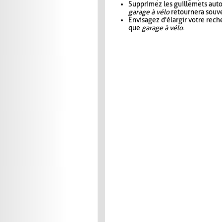
Supprimez les guillemets aut
garage à vélo
retournera souve
Envisagez d'élargir votre rec
que
garage à vélo
.