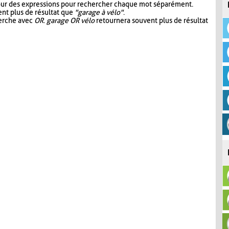
our des expressions pour rechercher chaque mot séparément.
nt plus de résultat que
"garage à vélo"
.
herche avec
OR
.
garage OR vélo
retournera souvent plus de résultat