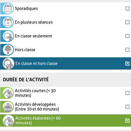
Sporadiques
En plusieurs séances
En classe seulement
Hors classe
En classe et hors classe
DURÉE DE L'ACTIVITÉ
Activités courtes (< 30
minutes)
Activités développées
(Entre 30 et 60 minutes)
Activités élaborées (> 60
minutes)