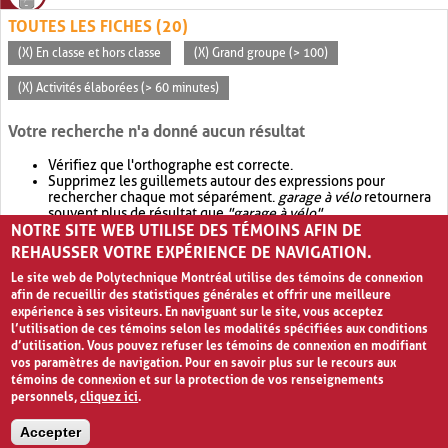
TOUTES LES FICHES (20)
(X) En classe et hors classe
(X) Grand groupe (> 100)
(X) Activités élaborées (> 60 minutes)
Votre recherche n'a donné aucun résultat
Vérifiez que l'orthographe est correcte.
Supprimez les guillemets autour des expressions pour
rechercher chaque mot séparément.
garage à vélo
retournera
souvent plus de résultat que
"garage à vélo"
.
NOTRE SITE WEB UTILISE DES TÉMOINS AFIN DE
Envisagez d'élargir votre recherche avec
OR
.
garage OR vélo
retournera souvent plus de résultat que
garage à vélo
.
REHAUSSER VOTRE EXPÉRIENCE DE NAVIGATION.
Le site web de Polytechnique Montréal utilise des témoins de connexion
afin de recueillir des statistiques générales et offrir une meilleure
expérience à ses visiteurs. En naviguant sur le site, vous acceptez
l’utilisation de ces témoins selon les modalités spécifiées aux conditions
d’utilisation. Vous pouvez refuser les témoins de connexion en modifiant
vos paramètres de navigation. Pour en savoir plus sur le recours aux
témoins de connexion et sur la protection de vos renseignements
personnels,
cliquez ici
.
Avis de confidentialité et conditions d’utilisation
Accepter