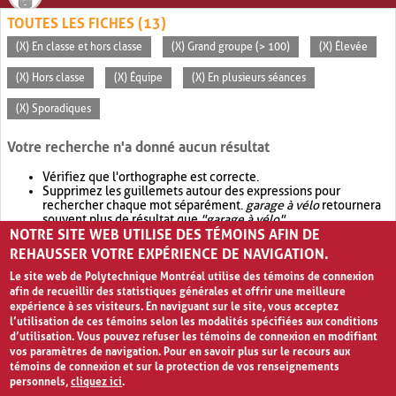
TOUTES LES FICHES (13)
(X) En classe et hors classe
(X) Grand groupe (> 100)
(X) Élevée
(X) Hors classe
(X) Équipe
(X) En plusieurs séances
(X) Sporadiques
Votre recherche n'a donné aucun résultat
Vérifiez que l'orthographe est correcte.
Supprimez les guillemets autour des expressions pour
rechercher chaque mot séparément.
garage à vélo
retournera
souvent plus de résultat que
"garage à vélo"
.
NOTRE SITE WEB UTILISE DES TÉMOINS AFIN DE
Envisagez d'élargir votre recherche avec
OR
.
garage OR vélo
retournera souvent plus de résultat que
garage à vélo
.
REHAUSSER VOTRE EXPÉRIENCE DE NAVIGATION.
Le site web de Polytechnique Montréal utilise des témoins de connexion
afin de recueillir des statistiques générales et offrir une meilleure
expérience à ses visiteurs. En naviguant sur le site, vous acceptez
l’utilisation de ces témoins selon les modalités spécifiées aux conditions
d’utilisation. Vous pouvez refuser les témoins de connexion en modifiant
vos paramètres de navigation. Pour en savoir plus sur le recours aux
témoins de connexion et sur la protection de vos renseignements
personnels,
cliquez ici
.
Avis de confidentialité et conditions d’utilisation