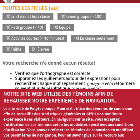
TOUTES LES FICHES (40)
(X) En classe et hors classe
(X) Grand groupe (> 100)
(X) Petit groupe (< 30)
(X) Équipe
(X) Activités courtes (< 30 minutes)
(X) En classe seulement
(X) Faible
(X) Élevée
Votre recherche n'a donné aucun résultat
Vérifiez que l'orthographe est correcte.
Supprimez les guillemets autour des expressions pour
rechercher chaque mot séparément.
garage à vélo
retournera
souvent plus de résultat que
"garage à vélo"
.
NOTRE SITE WEB UTILISE DES TÉMOINS AFIN DE
Envisagez d'élargir votre recherche avec
OR
.
garage OR vélo
retournera souvent plus de résultat que
garage à vélo
.
REHAUSSER VOTRE EXPÉRIENCE DE NAVIGATION.
Le site web de Polytechnique Montréal utilise des témoins de connexion
afin de recueillir des statistiques générales et offrir une meilleure
expérience à ses visiteurs. En naviguant sur le site, vous acceptez
l’utilisation de ces témoins selon les modalités spécifiées aux conditions
d’utilisation. Vous pouvez refuser les témoins de connexion en modifiant
vos paramètres de navigation. Pour en savoir plus sur le recours aux