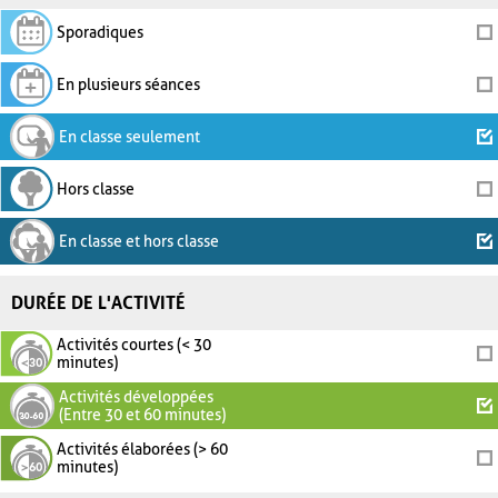
Sporadiques
En plusieurs séances
En classe seulement
Hors classe
En classe et hors classe
DURÉE DE L'ACTIVITÉ
Activités courtes (< 30
minutes)
Activités développées
(Entre 30 et 60 minutes)
Activités élaborées (> 60
minutes)