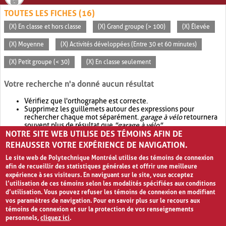
TOUTES LES FICHES (16)
(X) En classe et hors classe
(X) Grand groupe (> 100)
(X) Élevée
(X) Moyenne
(X) Activités développées (Entre 30 et 60 minutes)
(X) Petit groupe (< 30)
(X) En classe seulement
Votre recherche n'a donné aucun résultat
Vérifiez que l'orthographe est correcte.
Supprimez les guillemets autour des expressions pour
rechercher chaque mot séparément.
garage à vélo
retournera
souvent plus de résultat que
"garage à vélo"
.
NOTRE SITE WEB UTILISE DES TÉMOINS AFIN DE
Envisagez d'élargir votre recherche avec
OR
.
garage OR vélo
retournera souvent plus de résultat que
garage à vélo
.
REHAUSSER VOTRE EXPÉRIENCE DE NAVIGATION.
Le site web de Polytechnique Montréal utilise des témoins de connexion
afin de recueillir des statistiques générales et offrir une meilleure
expérience à ses visiteurs. En naviguant sur le site, vous acceptez
l’utilisation de ces témoins selon les modalités spécifiées aux conditions
d’utilisation. Vous pouvez refuser les témoins de connexion en modifiant
vos paramètres de navigation. Pour en savoir plus sur le recours aux
témoins de connexion et sur la protection de vos renseignements
personnels,
cliquez ici
.
Avis de confidentialité et conditions d’utilisation