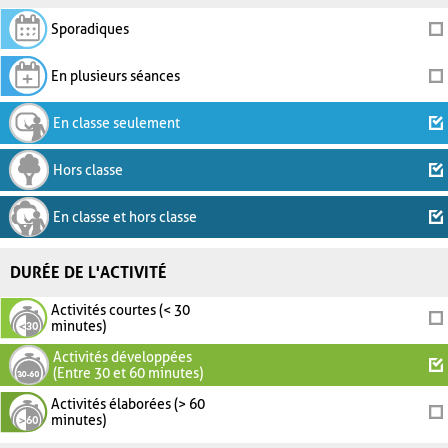
Sporadiques
En plusieurs séances
En classe seulement
Hors classe
En classe et hors classe
DURÉE DE L'ACTIVITÉ
Activités courtes (< 30
minutes)
Activités développées
(Entre 30 et 60 minutes)
Activités élaborées (> 60
minutes)