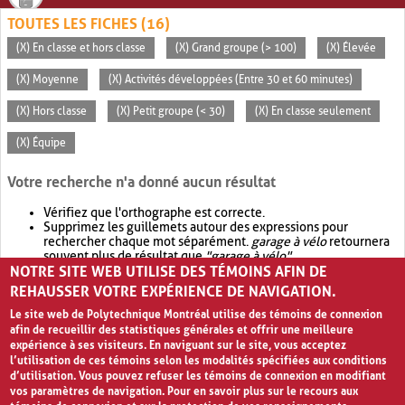
TOUTES LES FICHES (16)
(X) En classe et hors classe
(X) Grand groupe (> 100)
(X) Élevée
(X) Moyenne
(X) Activités développées (Entre 30 et 60 minutes)
(X) Hors classe
(X) Petit groupe (< 30)
(X) En classe seulement
(X) Équipe
Votre recherche n'a donné aucun résultat
Vérifiez que l'orthographe est correcte.
Supprimez les guillemets autour des expressions pour
rechercher chaque mot séparément.
garage à vélo
retournera
souvent plus de résultat que
"garage à vélo"
.
NOTRE SITE WEB UTILISE DES TÉMOINS AFIN DE
Envisagez d'élargir votre recherche avec
OR
.
garage OR vélo
retournera souvent plus de résultat que
garage à vélo
.
REHAUSSER VOTRE EXPÉRIENCE DE NAVIGATION.
Le site web de Polytechnique Montréal utilise des témoins de connexion
afin de recueillir des statistiques générales et offrir une meilleure
expérience à ses visiteurs. En naviguant sur le site, vous acceptez
l’utilisation de ces témoins selon les modalités spécifiées aux conditions
d’utilisation. Vous pouvez refuser les témoins de connexion en modifiant
vos paramètres de navigation. Pour en savoir plus sur le recours aux